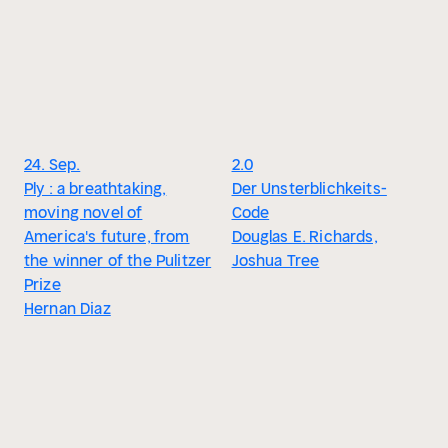
24. Sep.
2.0
Ply : a breathtaking,
Der Unsterblichkeits-
moving novel of
Code
America's future, from
Douglas E. Richards,
the winner of the Pulitzer
Joshua Tree
Prize
Hernan Diaz