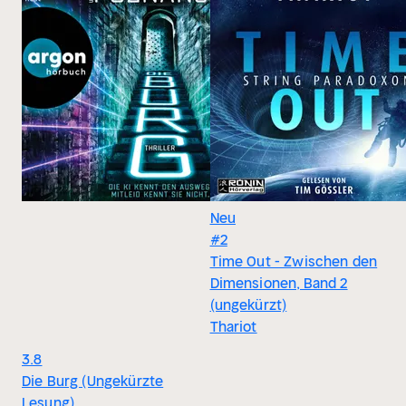
Neu
#2
Time Out - Zwischen den
Dimensionen, Band 2
(ungekürzt)
Thariot
3.8
Die Burg (Ungekürzte
Lesung)