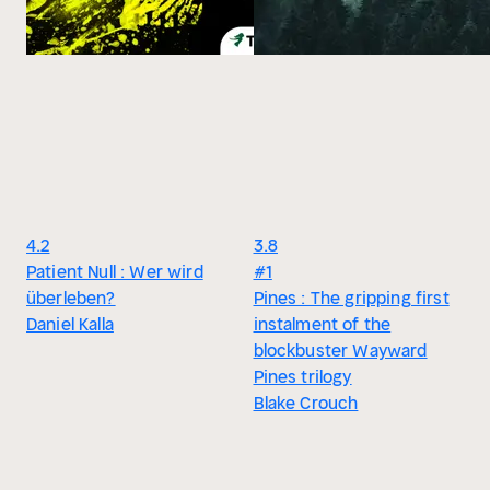
4.2
3.8
Patient Null : Wer wird
#1
überleben?
Pines : The gripping first
Daniel Kalla
instalment of the
blockbuster Wayward
Pines trilogy
Blake Crouch