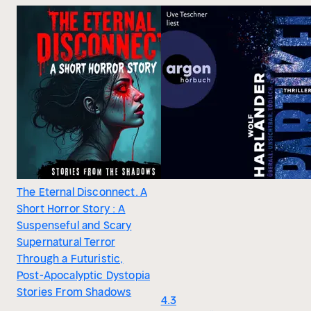
The Eternal Disconnect. A
Short Horror Story : A
Suspenseful and Scary
Supernatural Terror
Through a Futuristic,
Post-Apocalyptic Dystopia
Stories From Shadows
4.3