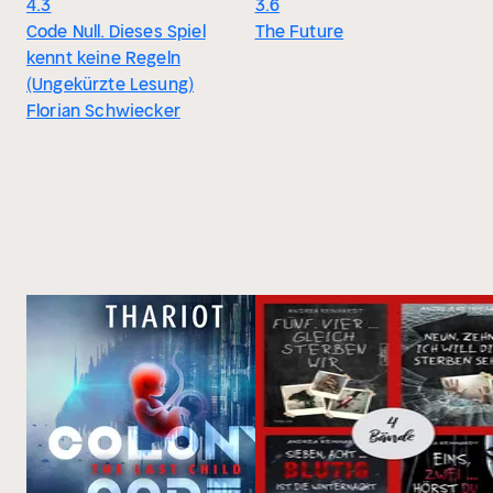
4.3
3.6
Code Null. Dieses Spiel
The Future
kennt keine Regeln
(Ungekürzte Lesung)
Florian Schwiecker