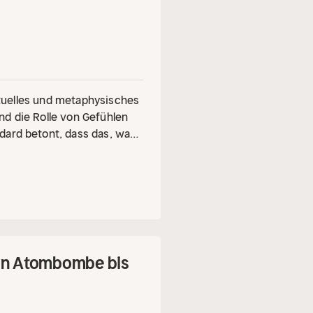
rituelles und metaphysisches
nd die Rolle von Gefühlen
dard betont, dass das, was
Umstände unseres Lebens
g unserer Träume darin
llt wäre. Durch die
efühle können wir unsere
t: "Law and Its Operation",
ietet Einblicke und Techniken
Von Atombombe bis