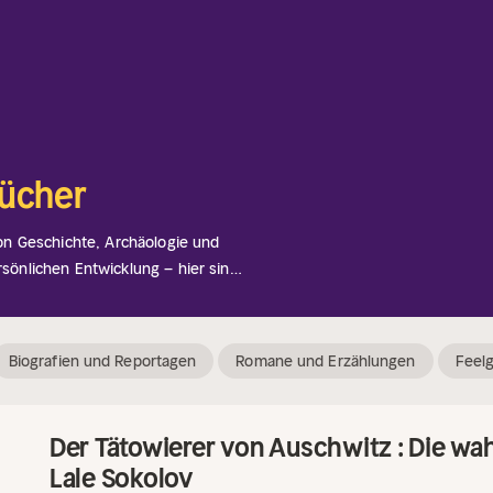
bücher
Von Geschichte, Archäologie und
rsönlichen Entwicklung – hier sind
dich herausfordern und faszinieren.
Biografien und Reportagen
Romane und Erzählungen
Feel
Der Tätowierer von Auschwitz : Die wa
Lale Sokolov