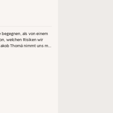
e begegnen, als von einem
n, welchen Risiken wir
r Jakob Thomä nimmt uns mit
rer Zeit und erklärt, was
uch schon einmal gefragt,
he die Erde angreifen? Wie
pervulkanausbruch ist? Oder
 diesen möglichen
untersucht Jakob Thomä von
ie 26 kleineren und
enschaftlicher Fakten und
gewiss es ist, dass uns ein
ealität wird – und was wir