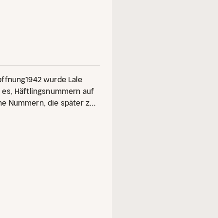
offnung
1942 wurde Lale
 es, Häftlingsnummern auf
ne Nummern, die später zu
 gehören würden. Er nutzte
lichkeit des Lagers, vielen
r den Arm eines jungen
Gita. Eine Liebesgeschichte
llte: Sie überlebten
nde, wahre Geschichte von
lichkeit nie verloren.