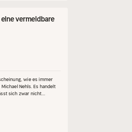
r eine vermeidbare
rscheinung, wie es immer
 Michael Nehls. Es handelt
sst sich zwar nicht
für Alzheimer sind zu wenig
 fehlende menschliche
chende Erkenntnis –
en Tipps und Ratschlägen.