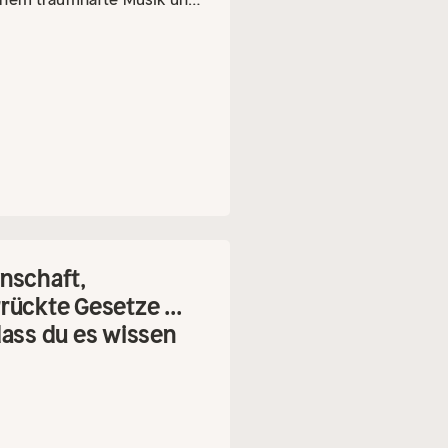
.
Eine angenehme
rogramme mit einer
er Alltags-Hektik, eine
langen in meditative Tiefen,
icht werden.
nschaft,
rückte Gesetze ...
dass du es wissen