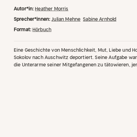
Autor*in:
Heather Morris
Sprecher*innen:
Julian Mehne
Sabine Arnhold
Format:
Hörbuch
Eine Geschichte von Menschlichkeit, Mut, Liebe und H
Sokolov nach Auschwitz deportiert. Seine Aufgabe war
die Unterarme seiner Mitgefangenen zu tätowieren, je
den eindringlichsten Mahnungen gegen das Vergessen
seine besondere Rolle und kämpfte gegen die Unmensch
rettete er das Leben. Dann, eines Tages, tätowierte e
Mädchens – und verliebte sich auf den ersten Blick in 
begann, an deren Ende das Unglaubliche wahr werden so
beide.
Eindringlich erzählt Heather Morris die bewege
Lale und Gita, die den Glauben an Mut, Liebe und Mensch