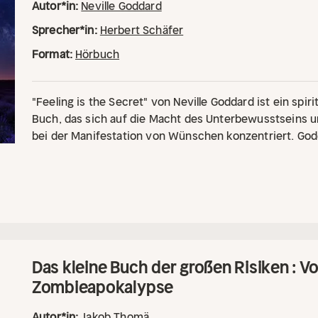
Autor*in:
Neville Goddard
Sprecher*in:
Herbert Schäfer
Format:
Hörbuch
"Feeling is the Secret" von Neville Goddard ist ein spi
Buch, das sich auf die Macht des Unterbewusstseins u
bei der Manifestation von Wünschen konzentriert. God
wir tief im Inneren fühlen und glauben, die äußeren 
formt. Er erklärt, dass der Schlüssel zur Verwirklichun
besteht, so zu fühlen, als ob unser Wunsch bereits erfü
Vorstellungskraft und das bewusste Lenken unserer G
Realität gestalten. Das Buch ist in vier Kapitel unterteil
"Sleep", "Prayer" und "Spirit - Feeling". Jedes Kapitel b
zur Nutzung dieser Prinzipien im täglichen Leben.
Das kleine Buch der großen Risiken : 
Zombieapokalypse
Autor*in:
Jakob Thomä