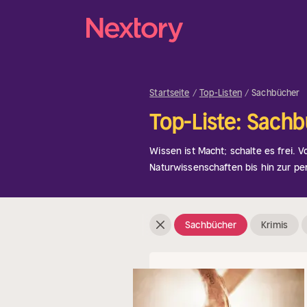
Startseite
Top-Listen
Sachbücher
Top-Liste: Sach
Wissen ist Macht; schalte es frei. 
Naturwissenschaften bis hin zur pe
die beliebtesten Sachbücher. Lass 
Die Möglichkeiten sind endlos.
Sachbücher
Krimis