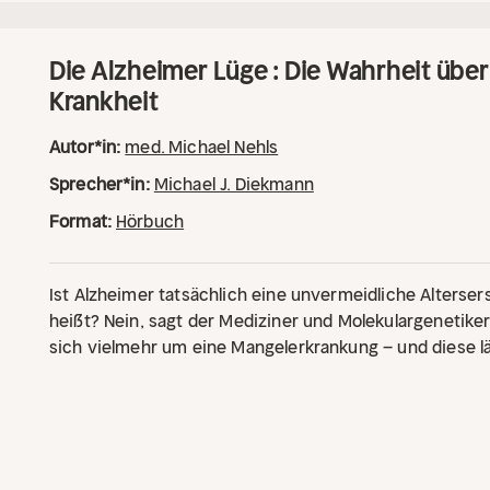
Die Alzheimer Lüge : Die Wahrheit übe
Krankheit
Autor*in:
med. Michael Nehls
Sprecher*in:
Michael J. Diekmann
Format:
Hörbuch
Ist Alzheimer tatsächlich eine unvermeidliche Alterse
heißt? Nein, sagt der Mediziner und Molekulargenetiker
sich vielmehr um eine Mangelerkrankung – und diese lä
medikamentös therapieren, aber vermeiden.
Ursachen 
Schlaf, zu wenig Bewegung, ungesunde Ernährung und
Wärme, kurz: unser heutiger Lebensstil. Eine bahnbre
fundiert, informativ und aufrüttelnd!
Mit vielen konkret