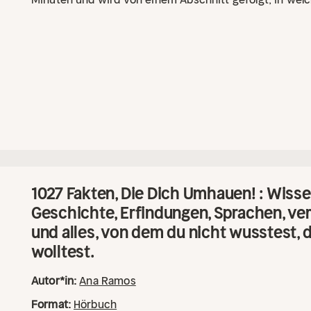
friedvolle Ozeanwellen Sie sanft in den Schlaf begleiten
männliche Stimme führt Sie durch das Entspannungsp
Gesamtlänge von 75 Minuten. Das ist Ihre Zeit abseits d
Wohlfühlpause die nur Ihnen allein gehört. Sie dabei ge
die sonst nur durch langjährige Meditationspraxis erre
1027 Fakten, Die Dich Umhauen! : Wisse
Geschichte, Erfindungen, Sprachen, ver
und alles, von dem du nicht wusstest, 
wolltest.
Autor*in:
Ana Ramos
Format:
Hörbuch