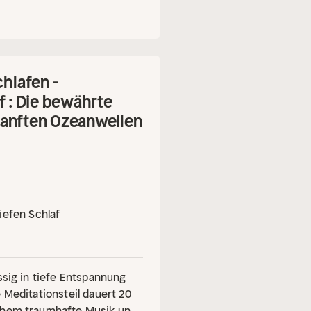
hlafen -
f : Die bewährte
sanften Ozeanwellen
iefen Schlaf
ssig in tiefe Entspannung
 Meditationsteil dauert 20
lchem traumhafte Musik und