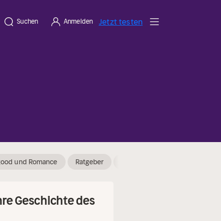
Jetzt testen
Suchen
Anmelden
good und Romance
Ratgeber
Kinderbücher
Tatsachenbe
hre Geschichte des