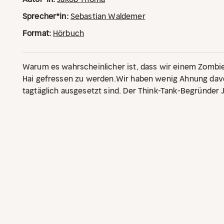
Sprecher*in:
Sebastian Waldemer
Format:
Hörbuch
Warum es wahrscheinlicher ist, dass wir einem Zombi
Hai gefressen zu werden.
Wir haben wenig Ahnung davo
tagtäglich ausgesetzt sind. Der Think-Tank-Begründe
auf eine spannende Reise zu den größten Gefahren unse
uns nachts wirklich wachhalten sollte.
Haben Sie sich a
wie hoch die Wahrscheinlichkeit ist, dass Außerirdisc
groß das Risiko für einen Asteroideneinschlag oder Su
ob die Matrix wirklich existiert? Täglich hören wir von
Ereignissen und ihren Folgen. In seinem neuen Werk 
A wie Atombombe bis hin zu Z wie Zombieapokalypse d
größeren Risiken für unsere Zivilisation. Mithilfe wiss
unterhaltsamer Anekdoten führt er uns vor Augen, wie 
Schwarzes Loch verschluckt oder »The Walking Dead« R
im Zweifel dagegen tun können.