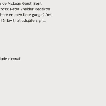
rence McLean
Gæst: Bent
cross: Peter Zhelder
Redaktør:
ke bare én men flere gange? Det
 lov til at udspille sig i
 indsats for at prøve at forstå
t forstå for ondskab. Desværre
ien 'Mennesket bag monsteret'
 som ”Genesee River Killer” og
vinder ihjel i løbet af en meget
i 2008. Hvorfor slog
iode d'essai
 1965) er cand.psych. fra
e i Criminal Profiling og
nelse i Criminal Profiling fra