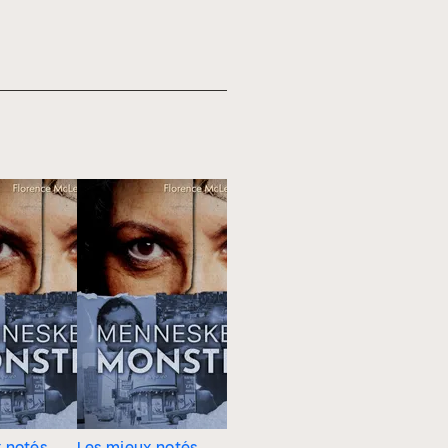
 notés
Les mieux notés