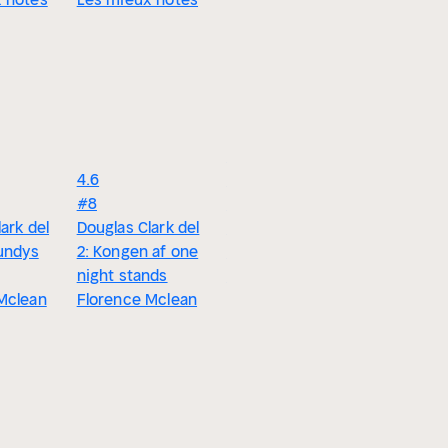
4.5
4.6
4.6
#7
Et forstyr
#8
Douglas Clark del
Bag
ark del
Douglas Clark del
1: En vordende
seriemor
Bundys
2: Kongen af one
narcissist
maske
night stands
Florence Mclean
Florence
Mclean
Florence Mclean