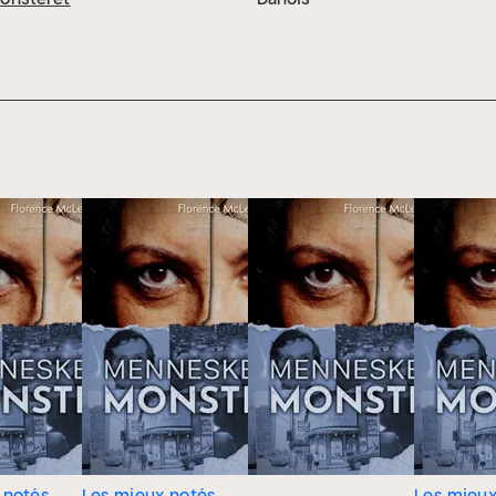
 notés
Les mieux notés
Les mieux