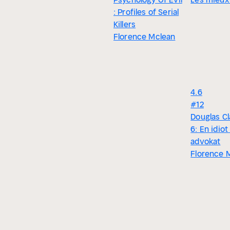
: Profiles of Serial
Killers
Florence Mclean
4.6
#12
Douglas Cl
6: En idio
advokat
Florence 