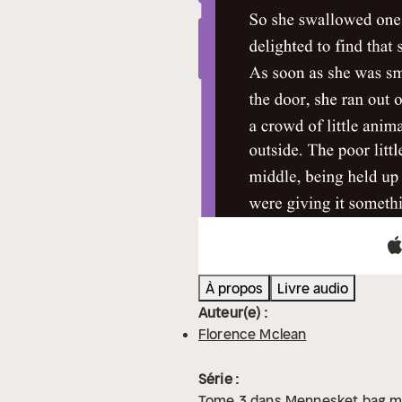
À propos
Livre audio
Auteur(e) :
Florence Mclean
Série :
Tome
3
dans
Mennesket bag m