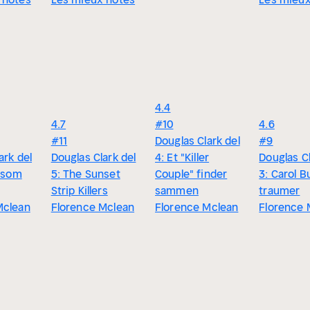
4.4
4.7
#10
4.6
#11
Douglas Clark del
#9
ark del
Douglas Clark del
4: Et "Killer
Douglas Cl
t som
5: The Sunset
Couple" finder
3: Carol 
Strip Killers
sammen
traumer
Mclean
Florence Mclean
Florence Mclean
Florence 