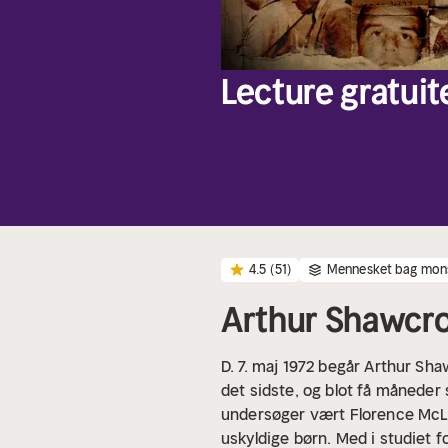
Lecture gratuit
4.5
(51)
Mennesket bag mon
Arthur Shawcro
D. 7. maj 1972 begår Arthur Sh
det sidste, og blot få måneder 
undersøger vært Florence McLe
uskyldige børn. Med i studiet f