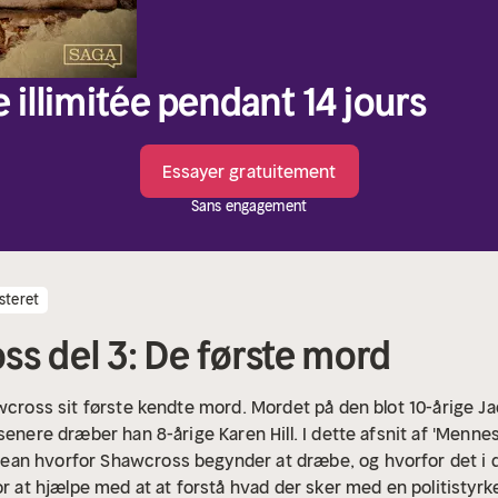
e illimitée pendant 14 jours
Essayer gratuitement
Sans engagement
steret
ss del 3: De første mord
awcross sit første kendte mord. Mordet på den blot 10-årige Ja
senere dræber han 8-årige Karen Hill. I dette afsnit af 'Menn
an hvorfor Shawcross begynder at dræbe, og hvorfor det i di
or at hjælpe med at at forstå hvad der sker med en politistyrke