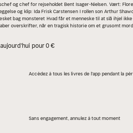
schef og chef for rejseholdet Bent Isager-Nielsen.
Vært: Flo
æggelse og klip: Ida Frisk Carstensen
I rollen son Arthur Shaw
sket bag monsteret
Hvad får et menneske til at slå ihjel ik
ber overskrifter, når en tragisk historie om et grusomt mord får
disk. Han er et monster. Der bliver sjældent gjort nogen særlig
 Måske fordi det er nemmere at kalde det vi ikke har lyst til a
aujourd'hui pour 0 €
ker, der slår mennesker ihjel.
I første sæson af podcastser
e seriemorder Arthur Shawcross. Shawcross blev også kendt
af 1980’erne i New York State, hvor han slog 11 prostituerede k
nholdt og dømt for 10 af mordene i 1990. Han døde i fængslet 
Accédez à tous les livres de l'app pendant la pér
om 'Mennesket bag monsteret' handler om.
Florence McLean (f.
 2007 haft privat praksis. Hun har desuden en diplomuddannels
rensic Crimonology Institute i USA og er en certificeret uddan
 Law i USA.
Sans engagement, annulez à tout moment