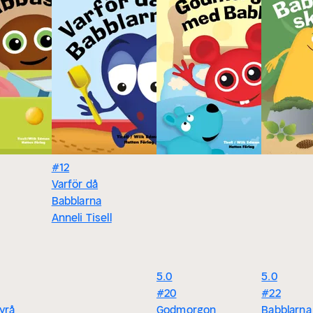
#12
Varför då
Babblarna
Anneli Tisell
5.0
5.0
#20
#22
yrå
Godmorgon
Babblarna