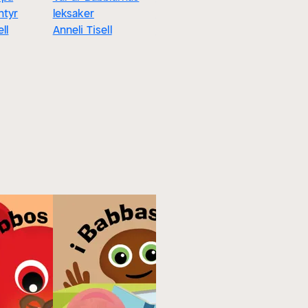
ntyr
leksaker
Babblarna
ll
Anneli Tisell
Anneli Tisell