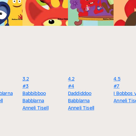
3.2
4.2
4.5
#3
#4
#7
blarna
Babbibboo
Daddiddoo
I Bobbos 
ll
Babblarna
Babblarna
Anneli Tise
Anneli Tisell
Anneli Tisell