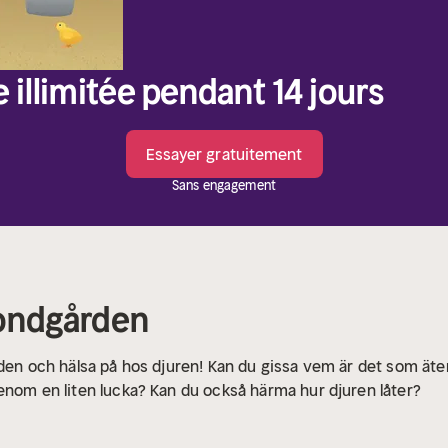
e illimitée pendant 14 jours
Essayer gratuitement
Sans engagement
bondgården
rden och hälsa på hos djuren! Kan du gissa vem är det som ät
enom en liten lucka? Kan du också härma hur djuren låter?