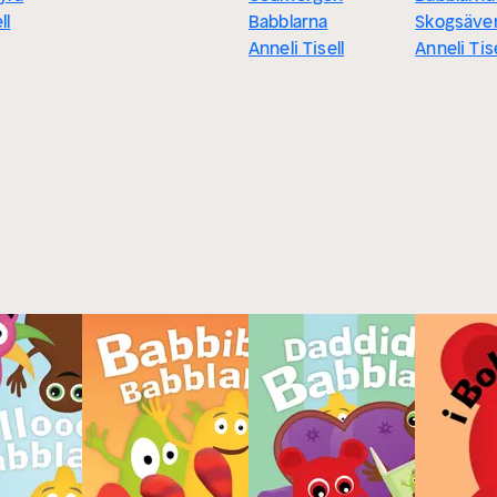
ll
Babblarna
Skogsäve
Anneli Tisell
Anneli Tise