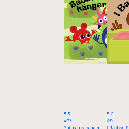
3.3
5.0
#23
#9
Babblarna hänger
I Babbas B