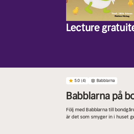
Lecture gratuit
5.0
(4)
Babblarna
Babblarna på 
Följ med Babblarna till bondgå
är det som smyger in i huset g