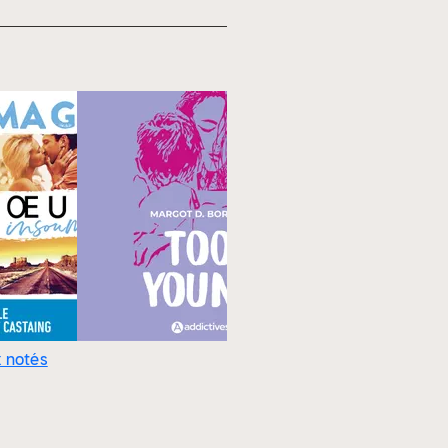
 notés