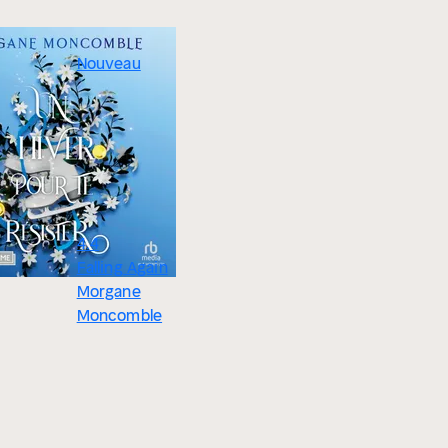
Nouveau
4.4
Falling Again
Morgane
Moncomble