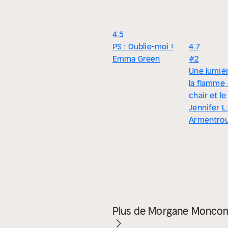
4.5
PS : Oublie-moi !
4.7
Emma Green
#2
Une lumiè
la flamme 
chair et le
Jennifer L
Armentro
Plus de Morgane Monco