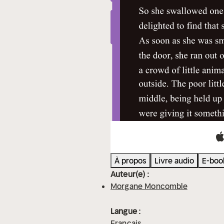
À propos
Livre audio
E-boo
Auteur(e) :
Morgane Moncomble
Langue :
Français