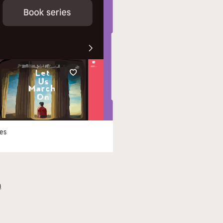
les
h