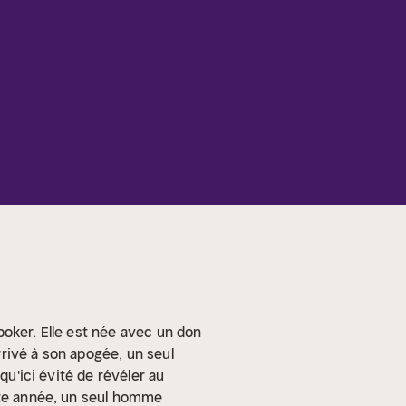
poker. Elle est née avec un don
Arrivé à son apogée, un seul
qu'ici évité de révéler au
te année, un seul homme