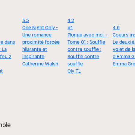
3.5
4.2
One Night Only -
#1
4.6
Une romance
Plonge avec moi -
Coeurs in
re dans
proximité forcée
Tome 01 : Souffle
Le deuxi
: La
hilarante et
contre souffle :
volet de l
 feu 2
inspirante
Souffle contre
d'Emma G
.
Catherine Walsh
souffle
Emma Gr
ut
Oly TL
mble