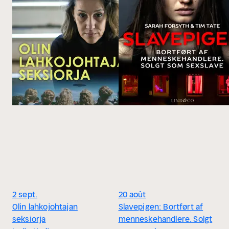
2 sept.
20 août
Olin lahkojohtajan
Slavepigen: Bortført af
seksiorja
menneskehandlere. Solgt