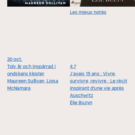
Les mieux notés
20 oct.
Tolv år och inspärrad i
4.7
ondskans kloster
J’avais 15 ans : Vivre,
Maureen Sullivan, Liosa
survivre, revivre : Le récit
McNamara
inspirant d'une vie après
Auschwitz
Élie Buzyn