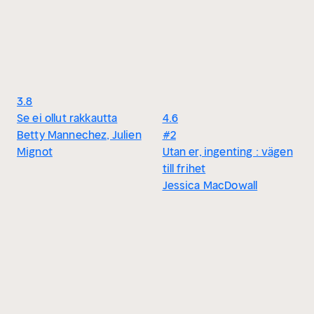
3.8
Se ei ollut rakkautta
4.6
Betty Mannechez, Julien
#2
Mignot
Utan er, ingenting : vägen
till frihet
Jessica MacDowall