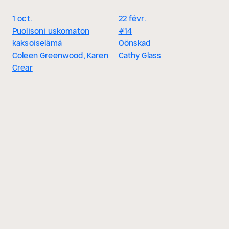
1 oct.
22 févr.
Puolisoni uskomaton
#14
kaksoiselämä
Oönskad
Coleen Greenwood, Karen
Cathy Glass
Crear