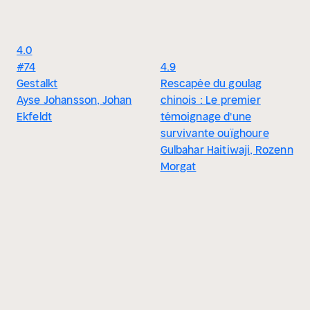
4.0
#74
4.9
Gestalkt
Rescapée du goulag
Ayse Johansson, Johan
chinois : Le premier
Ekfeldt
témoignage d'une
survivante ouïghoure
Gulbahar Haitiwaji, Rozenn
Morgat