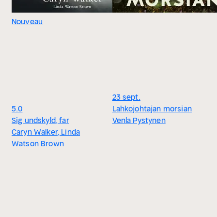
Nouveau
23 sept.
5.0
Lahkojohtajan morsian
Sig undskyld, far
Venla Pystynen
Caryn Walker, Linda
Watson Brown