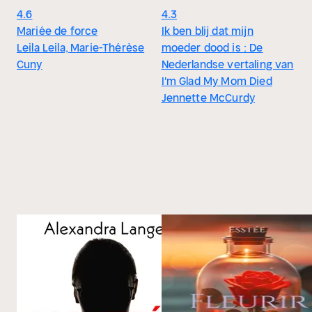
4.6
4.3
Mariée de force
Ik ben blij dat mijn
Leila Leila, Marie-Thérèse
moeder dood is : De
Cuny
Nederlandse vertaling van
I'm Glad My Mom Died
Jennette McCurdy