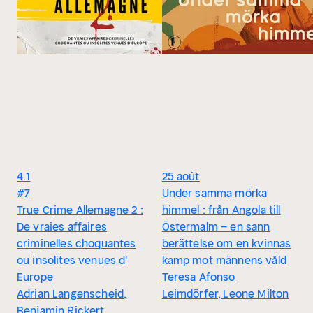
4.1
25 août
#7
Under samma mörka
True Crime Allemagne 2 :
himmel : från Angola till
De vraies affaires
Östermalm – en sann
criminelles choquantes
berättelse om en kvinnas
ou insolites venues d'
kamp mot männens våld
Europe
Teresa Afonso
Adrian Langenscheid,
Leimdörfer, Leone Milton
Benjamin Rickert