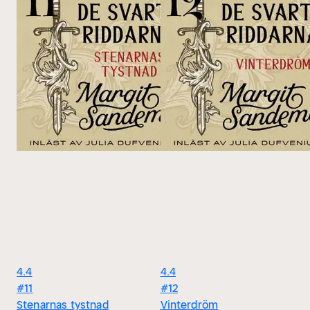
4.4
4.4
#11
#12
Stenarnas tystnad
Vinterdröm