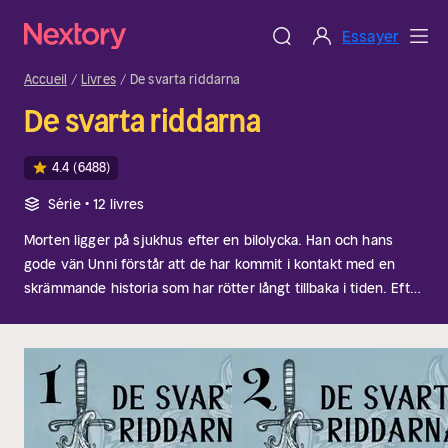
Essayer
Accueil
Livres
De svarta riddarna
De svarta riddarna
4.4
(6488)
Série • 12 livres
Morten ligger på sjukhus efter en bilolycka. Han och hans
gode vän Unni förstår att de har kommit i kontakt med en
skrämmande historia som har rötter långt tillbaka i tiden. Efter
många varningar vet Morten att någon försöker ta hans
liv.Tillsammans bestämmer de unga sig för att bekämpa de
onda krafterna. Men tiden är knapp. Mortens 25-årsdag
närmar sig hotfullt...