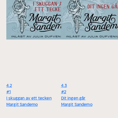
4.2
4.3
#1
#2
I skuggan av ett tecken
Dit ingen går
Margit Sandemo
Margit Sandemo