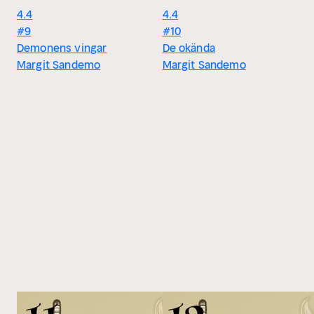
4.4
4.4
#9
#10
Demonens vingar
De okända
Margit Sandemo
Margit Sandemo