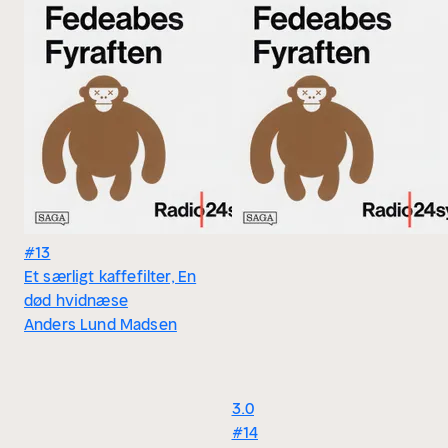
#13
Et særligt kaffefilter, En
død hvidnæse
Anders Lund Madsen
3.0
#14