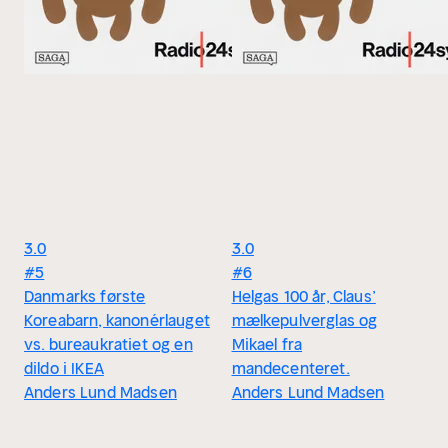
3.0
3.0
#5
#6
Danmarks første
Helgas 100 år, Claus’
Koreabarn, kanonérlauget
mælkepulverglas og
vs. bureaukratiet og en
Mikael fra
dildo i IKEA
mandecenteret.
Anders Lund Madsen
Anders Lund Madsen