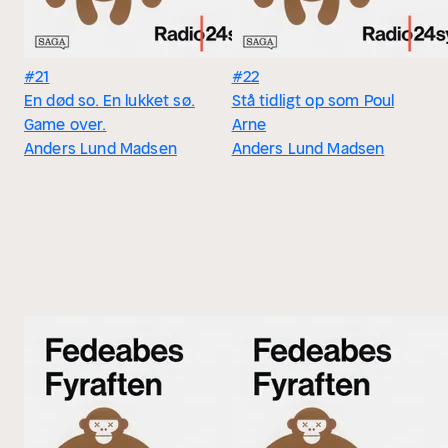
#21
#22
En død so. En lukket sø.
Stå tidligt op som Poul
Game over.
Arne
Anders Lund Madsen
Anders Lund Madsen