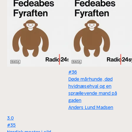
#36
Døde mårhunde, død
hvidnæsehval og en
sprællevende mand på
gaden
Anders Lund Madsen
3.0
#35