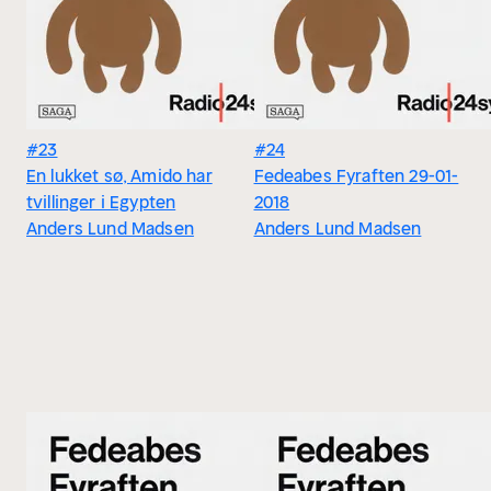
#23
#24
En lukket sø, Amido har
Fedeabes Fyraften 29-01-
tvillinger i Egypten
2018
Anders Lund Madsen
Anders Lund Madsen