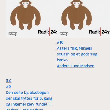
#10
Asgers fisk, Mikaels
squash og et godt slag
banko
Anders Lund Madsen
3.0
#9
Den delte by, blodbøgen
der skal flyttes for 3. gang
og Ingemei blev fundet i...