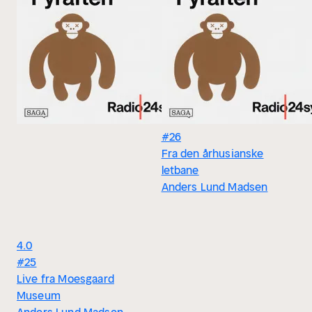
#26
Fra den århusianske
letbane
Anders Lund Madsen
4.0
#25
Live fra Moesgaard
Museum