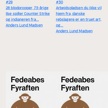
#29
#30
28 blodpropper, 73-årige
Arbejdspladsen du ikke vil
Ilse spiller Counter Strike
hjem fra, danske
og indianeren fra...
rebslagere er en truet art,
Anders Lund Madsen
og...
Anders Lund Madsen