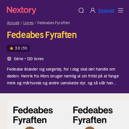
Essayer
Accueil
Livres
Fedeabes Fyraften
Fedeabes Fyraften
3.0
(51)
Série • 120 livres
Fedeabe iklæder sig sørgetøj, for i dag skal det handle om
døden. Henrik fra Mors bruger nemlig al sin fritid på at fange
mink og mårhunde og andre uønskede dyr, og så slår han
dem ihjel for at holde bestanden nede. Hvalekspert Carl Kinze
fortæller om en død hvidnæsehval, der gemte på et lille
babyhvalfoster indeni. Celine er dagens lyspunkt og samtidig
også dagens mand på gaden, og hun er stukket af
hjemmefra, fordi hendes roomie holder
Valentinsaften.
Fedeabes Fyraften
Hold fyraften med Fedeabe