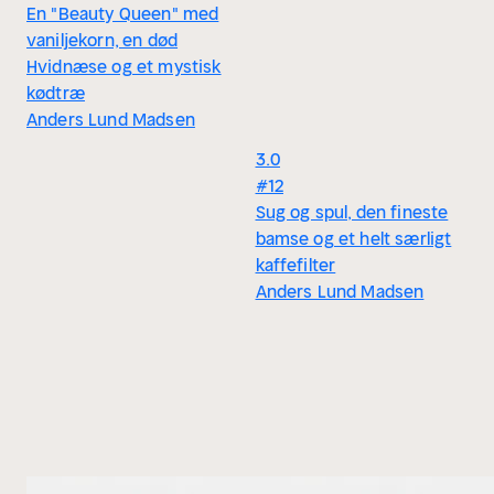
En "Beauty Queen" med
vaniljekorn, en død
Hvidnæse og et mystisk
kødtræ
Anders Lund Madsen
3.0
#12
Sug og spul, den fineste
bamse og et helt særligt
kaffefilter
Anders Lund Madsen