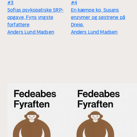
#3
#4
Sofias psykopatiske SRP-
En kæmpe ko, Susans
opgave, Fyns yngste
enzymer og søstrene på
forfattere
Drejø.
Anders Lund Madsen
Anders Lund Madsen