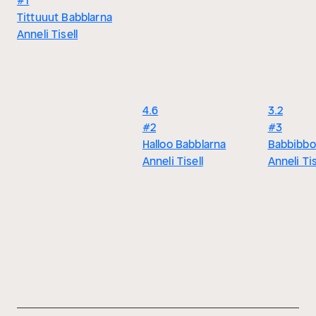
#1
Tittuuut Babblarna
Anneli Tisell
4.6
3.2
#2
#3
Halloo Babblarna
Babbibbo
Anneli Tisell
Anneli Tis