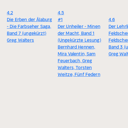
4.2
4.5
Die Erben der Âlaburg
#1
4.6
- Die Farbseher Saga,
Der Unheiler - Minen
Der Lehrl
Band 7 (ungekürzt)
der Macht, Band 1
Feldscher
Greg Walters
(Ungekürzte Lesung)
Feldsche
Bernhard Hennen,
Band 3 (
Mira Valentin, Sam
Greg Wal
Feuerbach, Greg
Walters, Torsten
Weitze, Fünf Federn