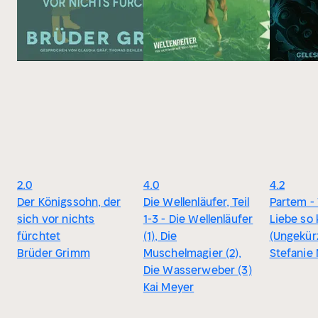
2.0
4.0
4.2
Der Königssohn, der
Die Wellenläufer, Teil
Partem -
sich vor nichts
1-3 - Die Wellenläufer
Liebe so 
fürchtet
(1), Die
(Ungekür
Brüder Grimm
Muschelmagier (2),
Stefanie
Die Wasserweber (3)
Kai Meyer