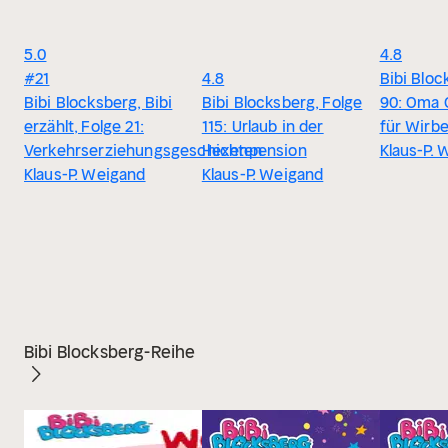
5.0
4.8
#21
4.8
Bibi Bloc
Bibi Blocksberg, Bibi
Bibi Blocksberg, Folge
90: Oma 
erzählt, Folge 21:
115: Urlaub in der
für Wirbe
Verkehrserziehungsgeschichten
Hexenpension
Klaus-P. 
Klaus-P. Weigand
Klaus-P. Weigand
Bibi Blocksberg-Reihe