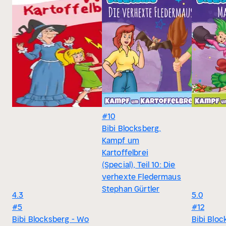
#10
Bibi Blocksberg,
Kampf um
Kartoffelbrei
(Special), Teil 10: Die
verhexte Fledermaus
Stephan Gürtler
4.3
5.0
#5
#12
Bibi Blocksberg - Wo
Bibi Bloc