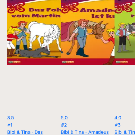
3.5
5.0
4.0
#1
#2
#3
Bibi & Tina - Das
Bibi & Tina - Amadeus
Bibi & Tin