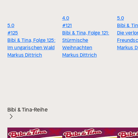
4.0
5.0
5.0
#121
Bibi & Tin
#125
Bibi & Tina, Folge 121:
Die verlo
Bibi & Tina, Folge 125:
Stürmische
Freundsc
Im ungarischen Wald
Weihnachten
Markus Di
Markus Dittrich
Markus Dittrich
Bibi & Tina-Reihe