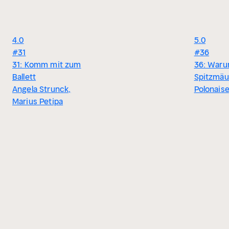
4.0
5.0
#31
#36
31: Komm mit zum
36: Waru
Ballett
Spitzmä
Angela Strunck,
Polonais
Marius Petipa