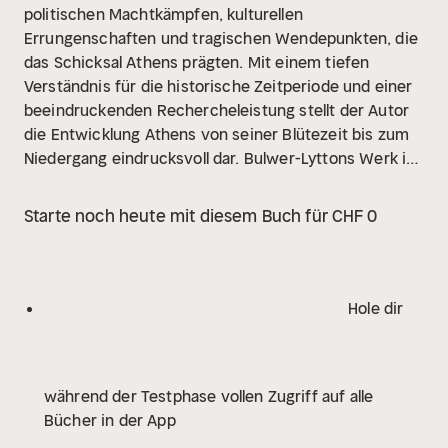
politischen Machtkämpfen, kulturellen
Errungenschaften und tragischen Wendepunkten, die
das Schicksal Athens prägten. Mit einem tiefen
Verständnis für die historische Zeitperiode und einer
beeindruckenden Rechercheleistung stellt der Autor
die Entwicklung Athens von seiner Blütezeit bis zum
Niedergang eindrucksvoll dar. Bulwer-Lyttons Werk ist
nicht nur eine historische Darstellung, sondern auch
eine literarische Meisterleistung, die den Leser in die
Starte noch heute mit diesem Buch für CHF 0
Welt des antiken Athen eintauchen lässt. Diese
Übersetzung wurde mithilfe künstlicher Intelligenz
erstellt.
Hole dir
während der Testphase vollen Zugriff auf alle
Bücher in der App