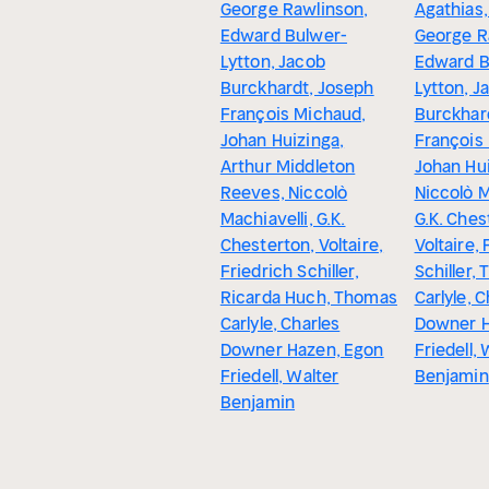
George Rawlinson,
Agathias,
Edward Bulwer-
George R
Lytton, Jacob
Edward B
Burckhardt, Joseph
Lytton, J
François Michaud,
Burckhar
Johan Huizinga,
François
Arthur Middleton
Johan Hui
Reeves, Niccolò
Niccolò M
Machiavelli, G.K.
G.K. Ches
Chesterton, Voltaire,
Voltaire, 
Friedrich Schiller,
Schiller,
Ricarda Huch, Thomas
Carlyle, 
Carlyle, Charles
Downer H
Downer Hazen, Egon
Friedell, 
Friedell, Walter
Benjamin
Benjamin