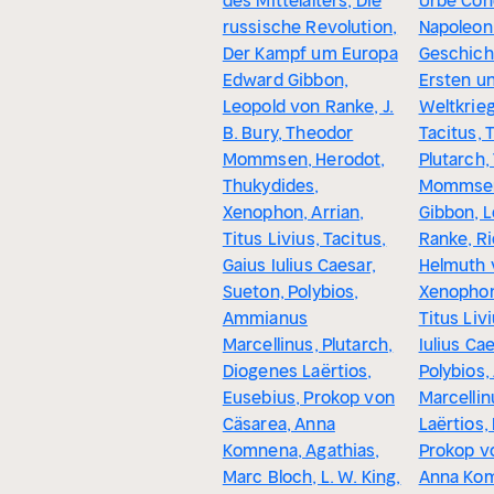
des Mittelalters, Die
Urbe Con
russische Revolution,
Napoleon
Der Kampf um Europa
Geschich
Edward Gibbon,
Ersten u
Leopold von Ranke, J.
Weltkrie
B. Bury, Theodor
Tacitus, 
Mommsen, Herodot,
Plutarch,
Thukydides,
Mommsen
Xenophon, Arrian,
Gibbon, 
Titus Livius, Tacitus,
Ranke, R
Gaius Iulius Caesar,
Helmuth 
Sueton, Polybios,
Xenophon,
Ammianus
Titus Liv
Marcellinus, Plutarch,
Iulius Ca
Diogenes Laërtios,
Polybios
Eusebius, Prokop von
Marcellin
Cäsarea, Anna
Laërtios,
Komnena, Agathias,
Prokop v
Marc Bloch, L. W. King,
Anna Ko