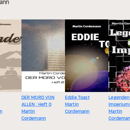
mann
DER MORD VON
Eddie Toast
Legenden
ALLEN : Heft 0
Martin
Imperium
n
Martin
Cordemann
Martin
Cordemann
Cordema