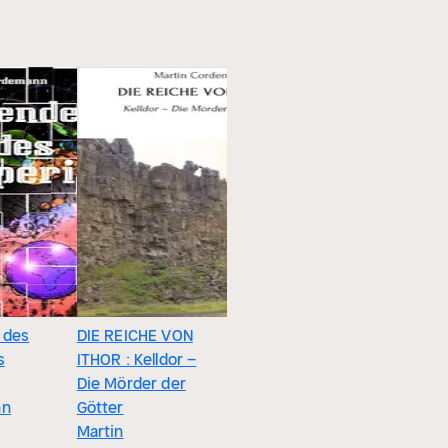
 des
DIE REICHE VON
Mord im
POLIZEIT-
s
ITHOR : Kelldor –
Schlafrock
Martin
Die Mörder der
Martin
Cordema
nn
Götter
Cordemann
Martin