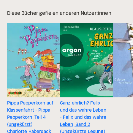
Diese Bücher gefielen anderen Nutzer:innen
Pippa Pepperkorn auf
Ganz ehrlich? Felix
Klassenfahrt - Pippa
und das wahre Leben
Pepperkorn, Teil 4
- Felix und das wahre
(ungekürzt)
Leben, Band 2
Charlotte Habersack
(Ungekürzte Lesung)