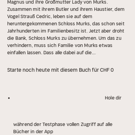
Magnus und ihre Großmutter Lady von Murks.
Zusammen mit ihrem Butler und ihrem Haustier, dem
Vogel Strauß Cedric, leben sie auf dem
heruntergekommenen Schloss Murks, das schon seit
Jahrhunderten im Familienbesitz ist. Jetzt aber droht
die Bank, Schloss Murks zu übernehmen. Um das zu
verhindern, muss sich Familie von Murks etwas
einfallen lassen. Dass alle dabei auf die
vermurkstesten Ideen kommen, versteht sich wohl
von selbst!
Stefan Kaminski ist Hörbuchsprecher und
Starte noch heute mit diesem Buch für CHF 0
Stimm-Morpher, seine Lesungen wirken geradezu wie
mehrstimmig besetzte Hörspiele. Kauzig und mit viel
Witz lässt er die Adelsfamilie um ihren Besitz
kämpfen.
Hole dir
während der Testphase vollen Zugriff auf alle
Bücher in der App