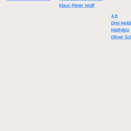
Klaus-Peter Wolf
4.8
Drei Held
Mathilda
Oliver Sc