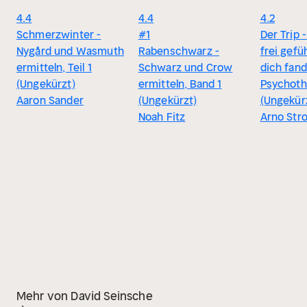
4.4
4.4
4.2
Schmerzwinter -
#1
Der Trip 
Nygård und Wasmuth
Rabenschwarz -
frei gefüh
ermitteln, Teil 1
Schwarz und Crow
dich fand.
(Ungekürzt)
ermitteln, Band 1
Psychothr
Aaron Sander
(Ungekürzt)
(Ungekür
Noah Fitz
Arno Stro
Mehr von David Seinsche