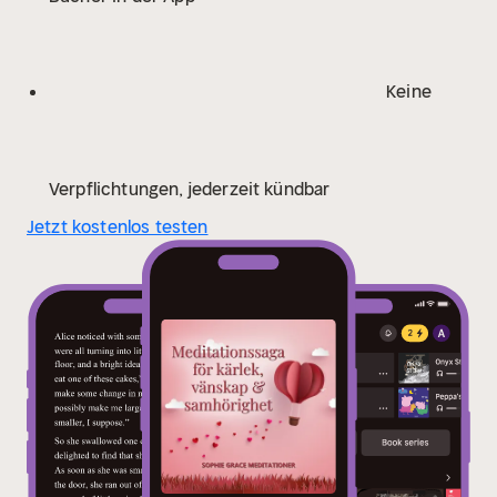
själv). Meditationen är också känd för att skapa
positiva känslor och tankar hos utövarna, vilket både
direkt och indirekt förbättrar relationer med
Keine
andra.
Övningen kan göras i till exempel ett arbetslag,
som en del av ett psykosocialt arbetsmiljöarbete men
behövs samtidigt inte heller göras av alla som ingår i
de relationer som man önskar förbättra. Övningen har
Verpflichtungen, jederzeit kündbar
också ett upplägg som gör att den kan förbättra
Jetzt kostenlos testen
empatiförmågan generellt. Känner du inte att du
behöver förbättra några relationer kan du också göra
meditationen bara för att njuta av den behagliga
emotionella och fysiska upplevelse den ofta
skapar.
Inläst av författaren. Inledande musik av
Calmtunes. Pianomusik av Jordi Tanyà.
Sophie Grace
Meditationer är en sydvästsvensk
meditationsinstruktör, författare och översättare som
började producera avslappningsövningar, guidade
meditationer och sömnsagor för att hon själv saknade