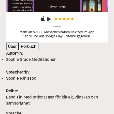
produkter hon ville lyssna på. Sedan starten 2014 har
ljudböckerna sålts, lånats och streamats sammanlagt
över en miljon gånger och finns tillgängliga på tre
språk. Intrernationellt används pseudonymen Sophie
Grace Meditations. Titlar på engelska och svenska
läses in av författaren själv. På danska och kommande
Mehr als 52 000 Menschen haben Nextory im App
Store und auf Google Play 5 Sterne gegeben.
nya språk är uppläsarna anlitade röstskådespelare.
Über
Hörbuch
Autor*in:
Sophie Grace Meditationer
Sprecher*in:
Sophie Påhlsson
Reihe:
Band
1
in
Meditationssaga för kärlek, vänskap och
samhörighet
Sprache: