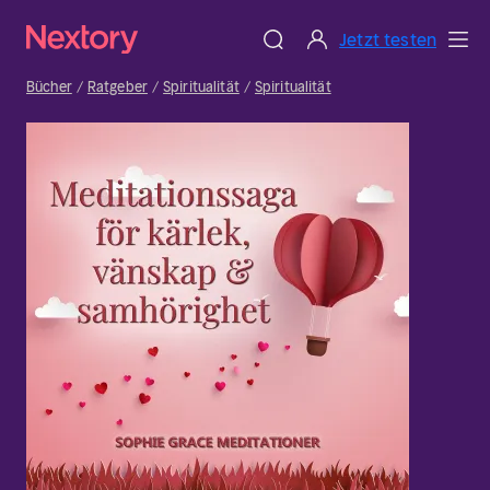
Jetzt testen
Bücher
Ratgeber
Spiritualität
Spiritualität