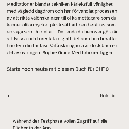
Meditationer blandat tekniken kärleksfull vänlighet
med vägledd dagdröm och har förvandlat processen
av att rikta välönskningar till olika mottagare som du
känner olika mycket på så sätt att den berättas som
en saga som du deltar i. Det enda du behöver göra är
att lyssna och föreställa dig att det som hon berättar
händer i din fantasi. Välönskningarna är dock bara en
del av övningen. Sophie Grace Meditationer lägger
också tid på att skapa en känsla av att du och den eller
de du ska rikta välönskningarna till är lika varandra och
Starte noch heute mit diesem Buch für CHF 0
skapa en känsla av samhörighet er emellan.
Förhoppningsvis kommer du efter ett tag att tag ta
med samma sätt att tänka om andra ut i
vardagen.
Anledningen att det är kärleksfull vänlighet
Hole dir
som står i fokus är att det i studier visat sig att den
har många positiva effekter på utövarna. Framför allt
så kan den användas för att förbättra relationer då den
während der Testphase vollen Zugriff auf alle
naturligt av sitt upplägg kan göra att utövaren känner
Bücher in der App
mer samhörighet och förståelse för andra (och sig