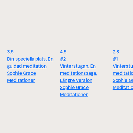
3.5
4.5
2.3
Din speciella plats. En
#2
#1
guidad meditation
Vinterstugan. En
Vinterstu
Sophie Grace
meditationssaga.
meditati
Meditationer
Längre version
Sophie G
Sophie Grace
Meditati
Meditationer