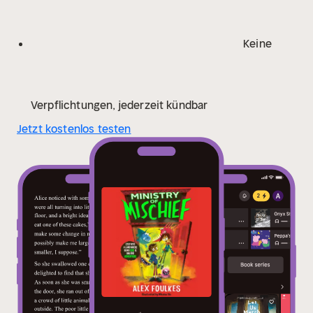
match’ Jenny McLachlan, bestselling author of Land of
Roar
'Wonderfully atmospheric, humorous and
touching’ Radiya Hafiza, author of Rumaysa
Keine
Verpflichtungen, jederzeit kündbar
Jetzt kostenlos testen