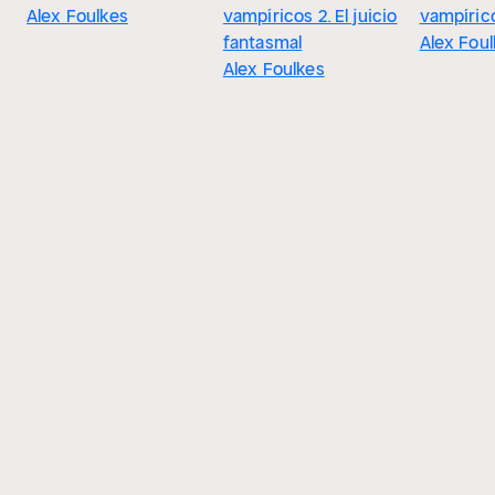
Alex Foulkes
vampíricos 2. El juicio
vampíric
fantasmal
Alex Fou
Alex Foulkes