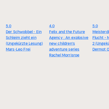
5.0
4.0
5.0
Der Schwobbel - Ein
Felix and the Future
Meisterdi
Schleim zieht ein
Agency : An explosive
Flucht - N
(Ungekürzte Lesung)
new children's
2 (Ungekü
Mars-Leo Frei
adventure series
Dermot O
Rachel Morrisroe