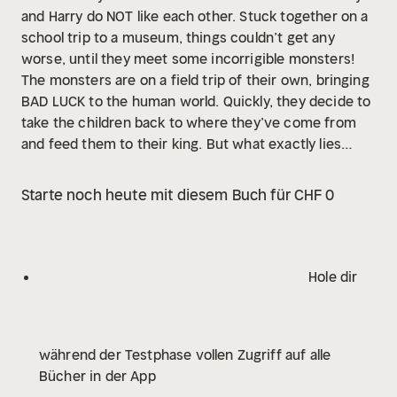
and Harry do NOT like each other. Stuck together on a
school trip to a museum, things couldn’t get any
worse, until they meet some incorrigible monsters!
The monsters are on a field trip of their own, bringing
BAD LUCK to the human world. Quickly, they decide to
take the children back to where they’ve come from
and feed them to their king. But what exactly lies
ahead for Joey and Harry at the Ministry of Mischief?
Will they make it back home in time for tea? Or will
Starte noch heute mit diesem Buch für CHF 0
they be stuck with these misbehaving monsters
forever?
Praise for Rules for Vampires by Alex
Foulkes:
'Fans of fast-paced, well-written gothic
romps will devour Rules for Vampires' Phil Earle,
Hole dir
bestselling author of When the Sky Falls
‘Deliciously
dark, fangtastically feisty and gloriously gothic!' Laura
Ellen Anderson, author of Amelia Fang
‘Brilliant! It’s a
während der Testphase vollen Zugriff auf alle
deadly funny, twisty, gothic romp with the loveliest
Bücher in der App
vampire. Sara Ogilvie’s illustrations are the perfect