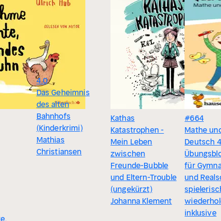
4.0
Das Geheimnis
des alten
Bahnhofs
Kathas
#664
(Kinderkrimi)
Katastrophen -
Mathe un
Mathias
Mein Leben
Deutsch 4
Christiansen
zwischen
Übungsblo
Freunde-Bubble
für Gymn
und Eltern-Trouble
und Reals
(ungekürzt)
spielerisc
Johanna Klement
wiederho
inklusive
e,