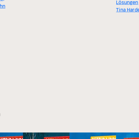
Lösungen
uhn
Tina Hard
n