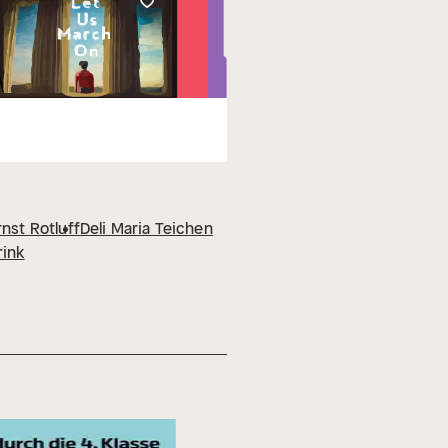
rnst Rotluff
Deli Maria Teichen
rink