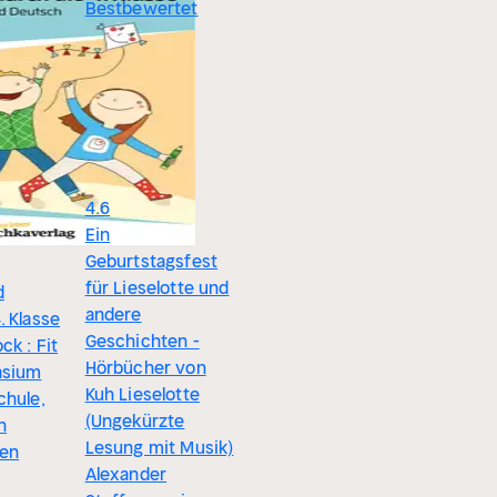
Bestbewertet
4.6
Ein
Geburtstagsfest
Die Maus,
für Lieselotte und
d
Tierische Doku -
andere
. Klasse
Tierkliniken
Geschichten -
ck : Fit
München
Hörbücher von
asium
(Unabridged)
Kuh Lieselotte
chule,
Die Maus
(Ungekürzte
h
4.6
Lesung mit Musik)
len
#1
Alexander
Ziemlich 