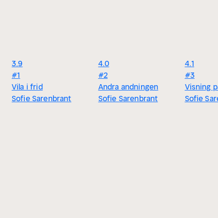
3.9
4.0
4.1
#1
#2
#3
Vila i frid
Andra andningen
Visning 
Sofie Sarenbrant
Sofie Sarenbrant
Sofie Sa