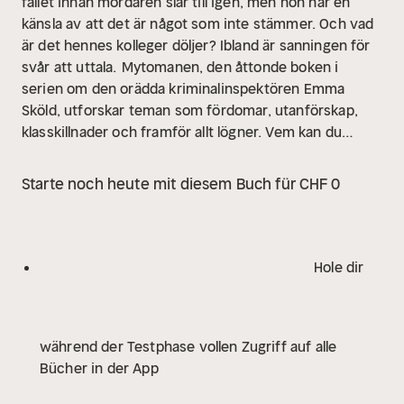
fallet innan mördaren slår till igen, men hon har en
känsla av att det är något som inte stämmer. Och vad
är det hennes kolleger döljer? Ibland är sanningen för
svår att uttala.
Mytomanen, den åttonde boken i
serien om den orädda kriminalinspektören Emma
Sköld, utforskar teman som fördomar, utanförskap,
klasskillnader och framför allt lögner. Vem kan du
egentligen lita på? Samtidsdeckarens drottning Sofie
Sarenbrant firar tio år som författare med en intrig
Starte noch heute mit diesem Buch für CHF 0
som skulle kunna vara hämtad direkt från dagens
löpsedlar.
Hole dir
während der Testphase vollen Zugriff auf alle
Bücher in der App