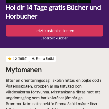
Hol dir 14 Tage gratis Bücher und
Hörbücher
Jetzt kostenlos testen
Jederzeit kündbar
4.2
(19162)
Emma Sköld
Mytomanen
Efter en orienteringsdag i skolan hittas en pojke död i
Ålstensskogen. Kroppen är illa tilltygad och
värdesakerna försvunna. Misstankarna riktas mot ett
ungdomsgäng som har knivrånat jämnåriga i
Bromma.
Kriminalinspektör Emma Sköld måste lösa