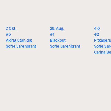
7. Okt.
28. Aug.
4.0
#5
#1
#2
Aldrig utan dig
Blackout
Pitkäperj
Sofie Sarenbrant
Sofie Sarenbrant
Sofie Sar
Carina Be