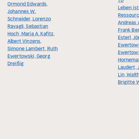
1.0
Ormond Edwards,
Leben ist
Johannes W.
Ressourc
Schneider, Lorenzo
Andreas 
Ravagli, Sebastian
Frank Ber
Hoch, Maria A. Kafitz,
Esterl, Jö
Albert Vinzens,
Ewertows
Simone Lambert, Ruth
Ewertows
Ewertowski, Georg
Horneman
Dreißig
Laudert,
Lin, Walt
Brigitte