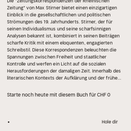
Die "Zeitungskorrespondenzen der Rheinischen
Zeitung" von Max Stirner bietet einen einzigartigen
Einblick in die gesellschaftlichen und politischen
Strömungen des 19. Jahrhunderts. Stirner, der für
seinen Individualismus und seine scharfsinnigen
Analysen bekannt ist, kombiniert in seinen Beiträgen
scharfe Kritik mit einem eloquenten, engagierten
Schreibstil. Diese Korrespondenzen beleuchten die
Spannungen zwischen Freiheit und staatlicher
Kontrolle und werfen ein Licht auf die sozialen
Herausforderungen der damaligen Zeit. Innerhalb des
literarischen Kontexts der Aufklärung und der frühen
sozialen Bewegungen positioniert sich Stirner als
herausragender Denker, dessen Auffassungen von
Starte noch heute mit diesem Buch für CHF 0
Egoismus und Freiheit radikal und wegweisend sind.
Max Stirner, geborener Johann Caspar Schmidt, war
ein deutscher Philosoph und einer der Vertreter des
deutschen Idealismus. Sein Werk ist stark von der
Hole dir
Hegelschen Philosophie beeinflusst, doch er streitet