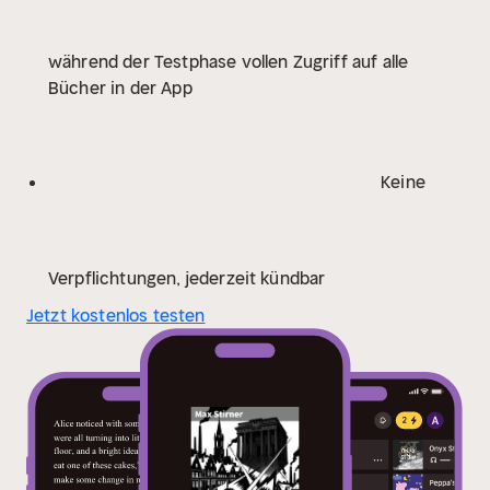
sich mit deren Grundannahmen und sucht eine neue
Form des Individualismus. In einer Zeit, in der viele
während der Testphase vollen Zugriff auf alle
Denker für kollektive Ideale plädierten, war Stirners
Bücher in der App
Perspektive revolutionär und anregend. Seine
Erfahrungen in der politischen Berichterstattung und
sein Widerstand gegen die Unterdrückung von
Meinungen prägten seinen Ansatz und motivierten
Keine
ihn, seine Gedanken zu Papier zu bringen. Die
"Zeitungskorrespondenzen der Rheinischen Zeitung"
sind ein unverzichtbares Werk für Leserinnen und
Leser, die sich für die Entstehung moderner
Verpflichtungen, jederzeit kündbar
Individualismen interessieren und die Wurzeln
Jetzt kostenlos testen
kritischer sozialer Theorien erforschen möchten.
Stirners scharfsinnige Beobachtungen und
provokante Gedanken animieren dazu, die eigene
Sicht auf Freiheit und Gesellschaft zu hinterfragen.
Tauchen Sie ein in eine Zeit des Wandels und der
intellektuellen Spannung, die bis heute nachhallt.
In
dieser bereicherten Ausgabe haben wir mit großer