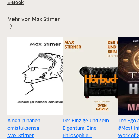
E-Book
Mehr von Max Stirner
Ainoa ja hänen
Der Einzige und sein
The Ego 
omistuksensa
Eigentum. Eine
#Most Inf
Max Stirner
Philosophie. :
Work of S