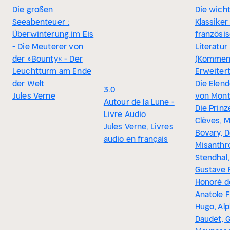
Die großen
Die wich
Seeabenteuer :
Klassiker
Überwinterung im Eis
französi
- Die Meuterer von
Literatur
der »Bounty« - Der
(Komment
Leuchtturm am Ende
Erweiter
der Welt
Die Elend
3.0
Jules Verne
von Mont
Autour de la Lune -
Die Prinz
Livre Audio
Clèves, 
Jules Verne, Livres
Bovary, D
audio en français
Misanth
Stendhal,
Gustave F
Honoré d
Anatole F
Hugo, Al
Daudet, 