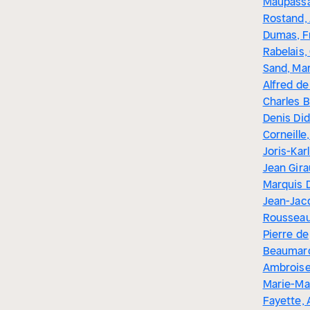
Maupass
Rostand,
Dumas, F
Rabelais,
Sand, Mar
Alfred de
Charles B
Denis Did
Corneille,
Joris-Kar
Jean Gir
Marquis 
Jean-Jac
Rousseau,
Pierre de
Beaumarc
Ambroise
Marie-Ma
Fayette, 