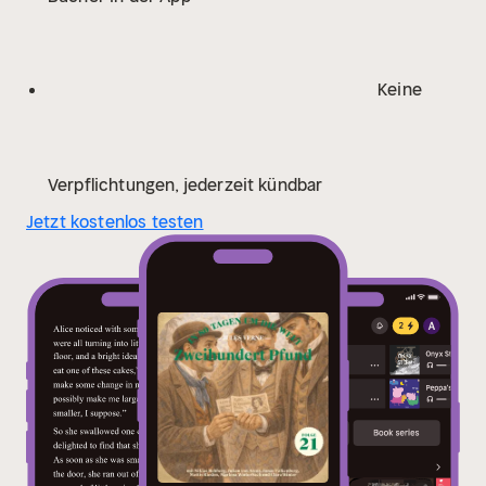
der telegrafisch übermittelten Personenbeschreibung
und der äußeren Umstände des auf schnelle
Weiterreise drängenden Fogg diesen als den
Keine
gesuchten Räuber zu erkennen. Fix fordert aus
London einen Haftbefehl für Fogg an, der ihm nach
Bombay geschickt werden soll. Zum Schein freundet
er sich mit Passepartout an und besteigt ebenfalls das
Verpflichtungen, jederzeit kündbar
Schiff nach Bombay.
Zweihundert Pfund (In 80 Tagen
Jetzt kostenlos testen
um die Welt, Folge 21): Diese Fahrt von achthundert
Meilen auf einem Fahrzeuge von zwanzig Tonnen,
zumal zu dieser Jahreszeit, war ein gewagtes
Unternehmen. Die Meere Chinas sind meistens
schlimm, fürchterlichen Windstößen ausgesetzt,
besonders zur Aequinoctialzeit, und es war noch
Anfang Novembers.