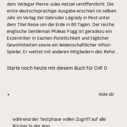
dem Verleger Pierre-Jules Hetzel veröffentlicht. Die
erste deutschsprachige Ausgabe erschien im selben
Jahr im Verlag der Gebrüder Légrády in Pest unter
dem Titel Reise um die Erde in 80 Tagen.
Der reiche
englische Gentleman Phileas Fogg ist geradezu ein
Exzentriker in Sachen Pünktlichkeit und täglicher
Gewohnheiten sowie ein leidenschaftlicher Whist-
Spieler. Er wettet mit anderen Mitgliedern des Reform
Club in London um 20.000 Pfund Sterling, dass es ihm
gelingen werde, in 80 Tagen um die Welt zu reisen.
Starte noch heute mit diesem Buch für CHF 0
Noch am selben Abend bricht er mit seinem gerade
erst eingestellten französischen Diener Jean
Passepartout auf. Mit dem Zug fahren sie über Paris
nach Brindisi, wo sie das Dampfschiff nach Bombay
Hole dir
durch den Suez-Kanal besteigen. In einem Reisesack
hat Fogg 20.000 Pfund Sterling dabei, die andere
Hälfte seines Vermögens.
Etwa zur selben Zeit wird
während der Testphase vollen Zugriff auf alle
ein Raub in der Bank of England verübt, und der etwas
Bücher in der App
übereifrige Detektiv Mister Fix glaubt, in Suez anhand