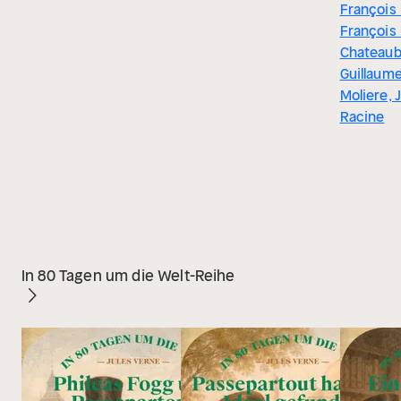
François 
François
Chateaub
Guillaume
Moliere, 
Racine
In 80 Tagen um die Welt-Reihe