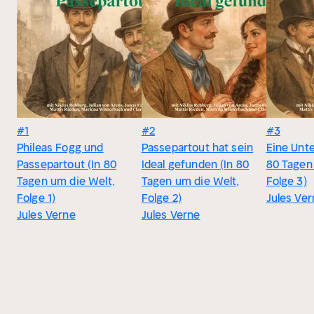
#1
#2
#3
Phileas Fogg und
Passepartout hat sein
Eine Unte
Passepartout (In 80
Ideal gefunden (In 80
80 Tagen
Tagen um die Welt,
Tagen um die Welt,
Folge 3)
Folge 1)
Folge 2)
Jules Ve
Jules Verne
Jules Verne