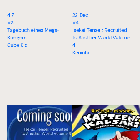
4.7
22. Dez.
#3
#4
Tagebuch eines Mega-
Isekai Tensei: Recruited
Kriegers
to Another World Volume
Cube Kid
4
Kenichi