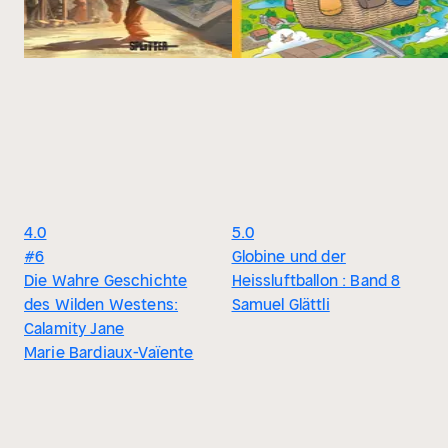
4.0
5.0
#6
Globine und der
Die Wahre Geschichte
Heissluftballon : Band 8
des Wilden Westens:
Samuel Glättli
Calamity Jane
Marie Bardiaux-Vaïente