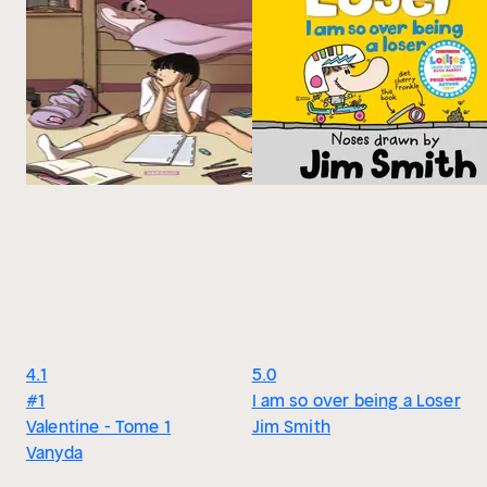
4.1
5.0
#1
I am so over being a Loser
Valentine - Tome 1
Jim Smith
Vanyda