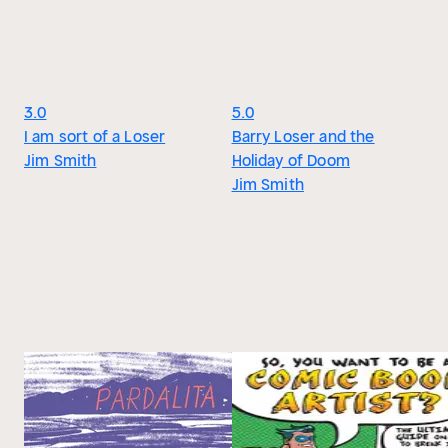
3.0
5.0
I am sort of a Loser
Barry Loser and the
Jim Smith
Holiday of Doom
Jim Smith