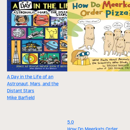
A Day in the Life of an
Astronaut, Mars, and the
Distant Stars
Mike Barfield
5.0
How Do Meerkats Order