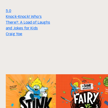
5.0
Knock-Knock! Who's
There?: A Load of Laughs
and Jokes for Kids
Craig Yoe