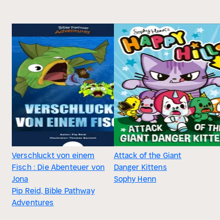
Verschluckt von einem
Attack of the Giant
Fisch : Die Abenteuer von
Danger Kittens
Jona
Sophy Henn
Pip Reid, Bible Pathway
Adventures