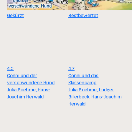
Gekürzt
Bestbewertet
4.5
4.7
Conni und der
Conni und das
verschwundene Hund
Klassencamp
Julia Boehme, Hans-
Julia Boehme, Ludger
Joachim Herwald
Billerbeck, Hans-Joachim
Herwald