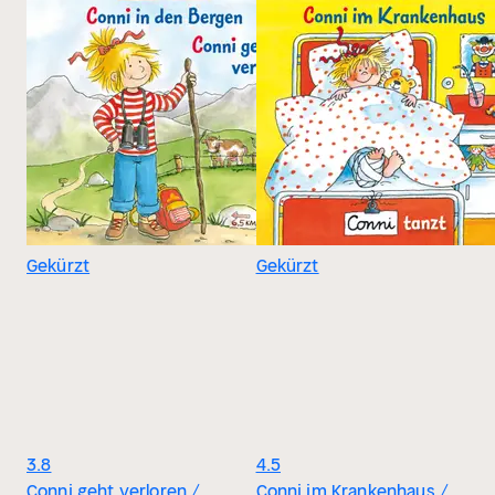
Gekürzt
Gekürzt
3.8
4.5
Conni geht verloren /
Conni im Krankenhaus /