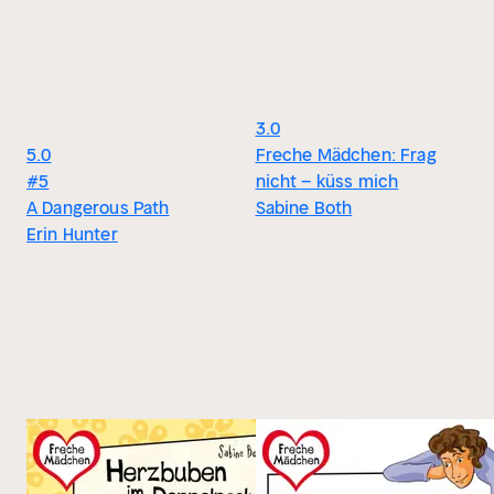
3.0
5.0
Freche Mädchen: Frag
#5
nicht – küss mich
A Dangerous Path
Sabine Both
Erin Hunter