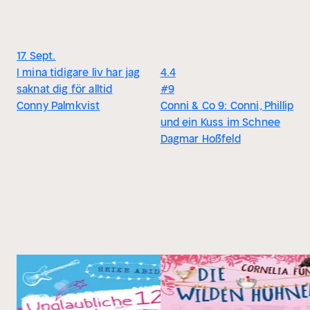
17. Sept.
I mina tidigare liv har jag
4.4
saknat dig för alltid
#9
Conny Palmkvist
Conni & Co 9: Conni, Phillip
und ein Kuss im Schnee
Dagmar Hoßfeld