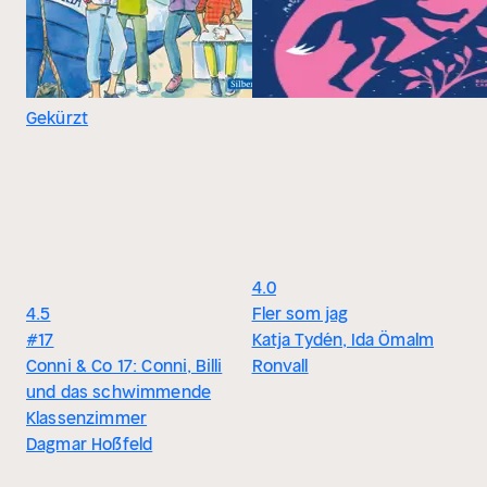
Gekürzt
4.0
4.5
Fler som jag
#17
Katja Tydén, Ida Ömalm
Conni & Co 17: Conni, Billi
Ronvall
und das schwimmende
Klassenzimmer
Dagmar Hoßfeld