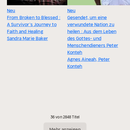
Neu
Neu
From Broken to Blessed :
Gesendet, um eine
A Survivor’s Journey to
verwundete Nation zu
Faith and Healing
heilen : Aus dem Leben
Sandra Marie Baker
des Gottes- und
Menschendieners Peter
Konteh
Agnes Aineah, Peter
Konteh
36 von 2848 Titel
Mehr anzeigen