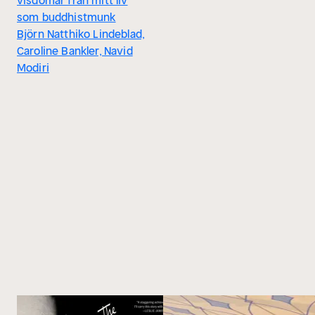
visdomar från mitt liv
som buddhistmunk
Björn Natthiko Lindeblad,
Caroline Bankler, Navid
Modiri