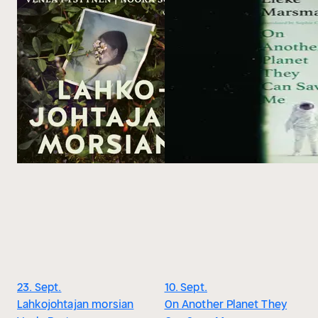
23. Sept.
10. Sept.
Lahkojohtajan morsian
On Another Planet They