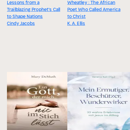
Lessons from a
Wheatley : The African
Trailblazing Prophet's Call
Poet Who Called America
to Shape Nations
to Christ
Cindy Jacobs
K. A. Ellis