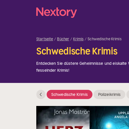
Startseite
Bücher
Krimis
Schwedische Krimis
Schwedische Krimis
Entdecken Sie düstere Geheimnisse und eiskalte
fesselnder Krimis!
Schwedische Krimis
Polizeikrimis