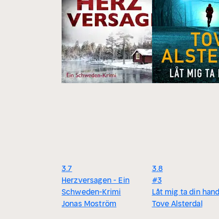
3.7
3.8
Herzversagen - Ein
#3
Schweden-Krimi
Låt mig ta din han
Jonas Moström
Tove Alsterdal