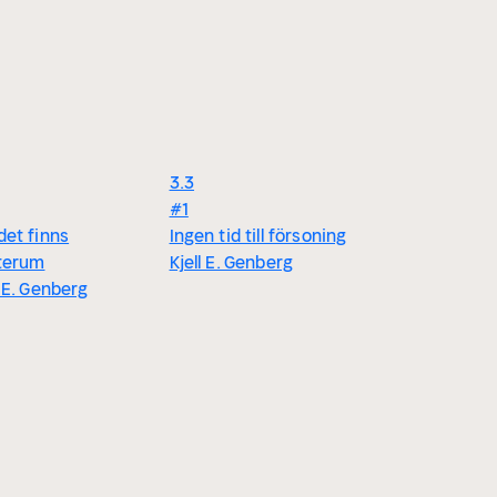
3.3
#1
det finns
Ingen tid till försoning
rterum
Kjell E. Genberg
l E. Genberg