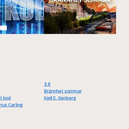
3.8
Brännhet sommar
t kod
Kjell E. Genberg
us Carling