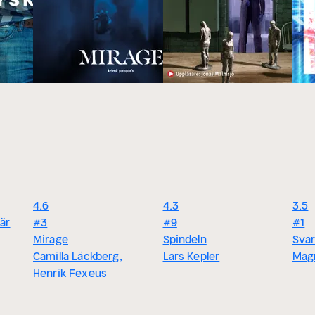
4.6
4.3
3.5
är
#3
#9
#1
Mirage
Spindeln
Svar
Camilla Läckberg,
Lars Kepler
Magn
Henrik Fexeus