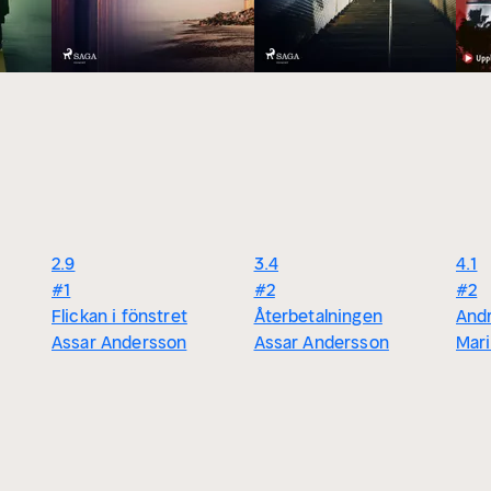
2.9
3.4
4.1
#1
#2
#2
Flickan i fönstret
Återbetalningen
And
Assar Andersson
Assar Andersson
Mari