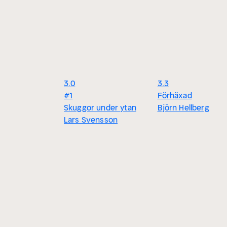
3.0
3.3
#1
Förhäxad
Skuggor under ytan
Björn Hellberg
Lars Svensson