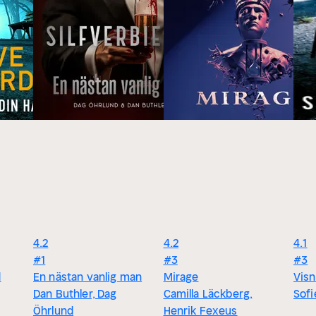
4.2
4.2
4.1
#1
#3
#3
d
En nästan vanlig man
Mirage
Visn
Dan Buthler, Dag
Camilla Läckberg,
Sofi
Öhrlund
Henrik Fexeus