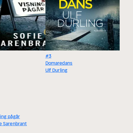
#3
Domaredans
Ulf Durling
ing pågår
e Sarenbrant