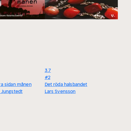
3.7
#2
ra sidan månen
Det röda halsbandet
 Jungstedt
Lars Svensson