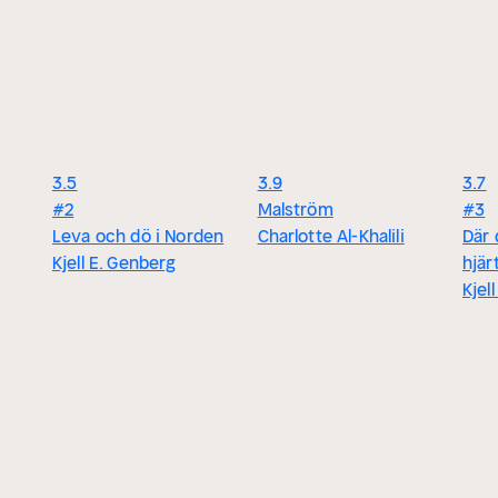
3.5
3.9
3.7
#2
Malström
#3
Leva och dö i Norden
Charlotte Al-Khalili
Där 
Kjell E. Genberg
hjä
Kjel