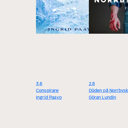
3.6
2.8
Conspirare
Döden på Norrbysk
Ingrid Paavo
Göran Lundin