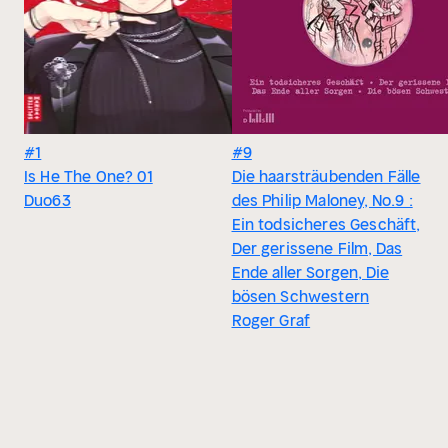
#1
#9
Is He The One? 01
Die haarsträubenden Fälle
Duo63
des Philip Maloney, No.9 :
Ein todsicheres Geschäft,
Der gerissene Film, Das
Ende aller Sorgen, Die
bösen Schwestern
Roger Graf