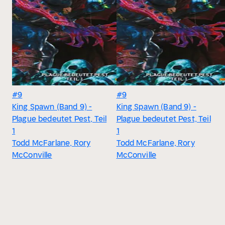
#9
#9
King Spawn (Band 9) -
King Spawn (Band 9) -
Plague bedeutet Pest, Teil
Plague bedeutet Pest, Teil
1
1
Todd McFarlane, Rory
Todd McFarlane, Rory
McConville
McConville