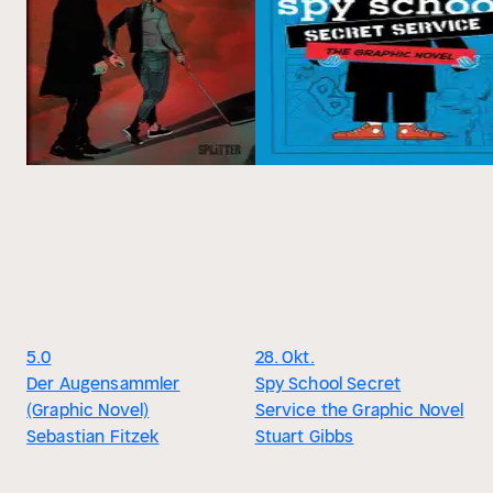
5.0
28. Okt.
Der Augensammler
Spy School Secret
(Graphic Novel)
Service the Graphic Novel
Sebastian Fitzek
Stuart Gibbs