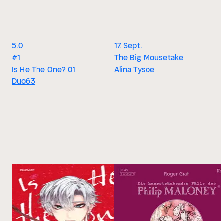
5.0
17. Sept.
#1
The Big Mousetake
Is He The One? 01
Alina Tysoe
Duo63