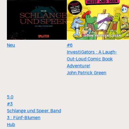
Neu
#6
InvestiGators : A Laugh-
Out-Loud Comic Book
Adventure!
John Patrick Green
5.0
#3
Schlange und Speer. Band
3 : Fünf-Blumen
Hub