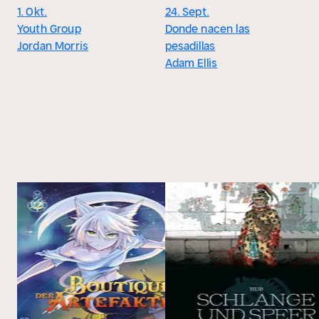
1. Okt.
24. Sept.
Youth Group
Donde nacen las
Jordan Morris
pesadillas
Adam Ellis