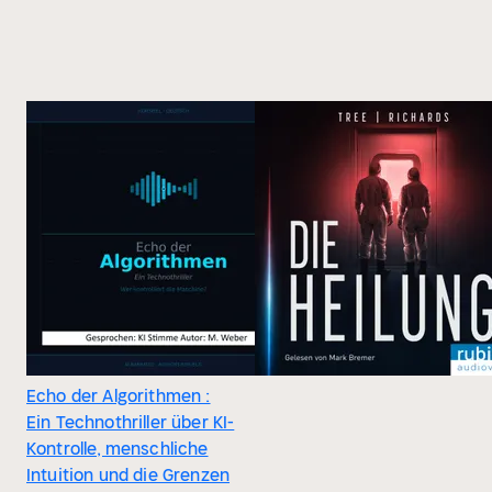
Echo der Algorithmen :
Ein Technothriller über KI-
Kontrolle, menschliche
Intuition und die Grenzen