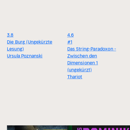
3.8
4.6
Die Burg (Ungekürzte
#1
Lesung)
Das String-Paradoxon -
Ursula Poznanski
Zwischen den
Dimensionen 1
(ungekürzt)
Thariot