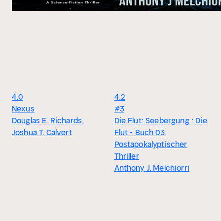
4.0
4.2
Nexus
#3
Douglas E. Richards,
Die Flut: Seebergung : Die
Joshua T. Calvert
Flut - Buch 03,
Postapokalyptischer
Thriller
Anthony J. Melchiorri