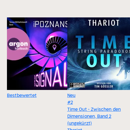
Bestbewertet
Neu
#2
Time Out - Zwischen den
Dimensionen, Band 2
(ungekürzt)