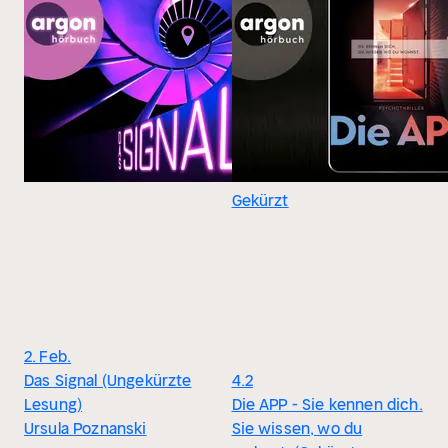
Gekürzt
2. Feb.
Das Signal (Ungekürzte
4.2
Lesung)
Die APP - Sie kennen dich.
Ursula Poznanski
Sie wissen, wo du