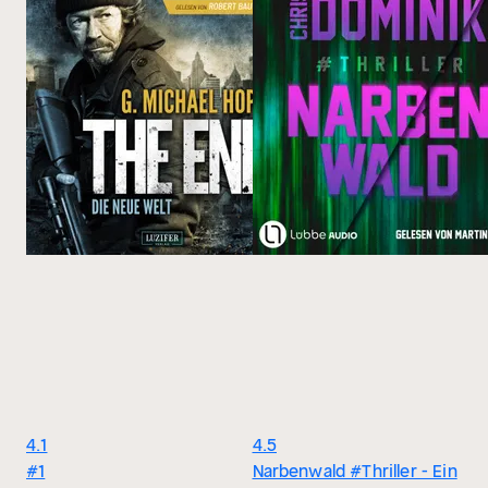
4.1
4.5
#1
Narbenwald #Thriller - Ein