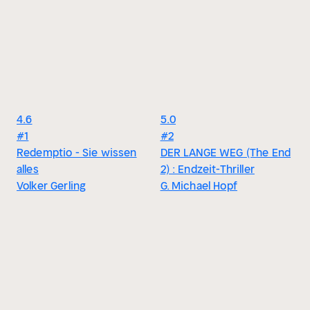
4.6
5.0
#1
#2
Redemptio - Sie wissen
DER LANGE WEG (The End
alles
2) : Endzeit-Thriller
Volker Gerling
G. Michael Hopf