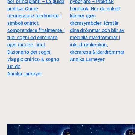
per principianti – La guida
nybörjare – Praktisk
pratica: Come
handbok: Hur du enkelt
riconoscere facilmente i
känner igen
simboli onirici,
drömsymboler, förstår
comprendere finalmente i
dina drömmar och blir av
tuoi sogni ed eliminare
med alla mardrömmar |
ogni incubo | incl.
inkl. drömlexikon,
Dizionario dei sogni,
drömresa & klardrömmar
viaggio onirico & sogno
Annika Lameyer
lucido
Annika Lameyer