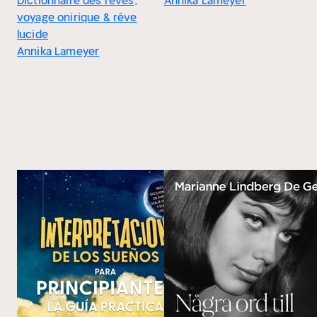
Dictionnaire des rêves,
Annika Lameyer
voyage onirique & rêve
lucide
Annika Lameyer