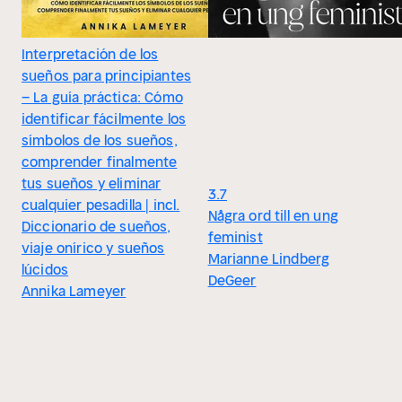
Interpretación de los
sueños para principiantes
– La guía práctica: Cómo
identificar fácilmente los
símbolos de los sueños,
comprender finalmente
tus sueños y eliminar
3.7
cualquier pesadilla | incl.
Några ord till en ung
Diccionario de sueños,
feminist
viaje onírico y sueños
Marianne Lindberg
lúcidos
DeGeer
Annika Lameyer