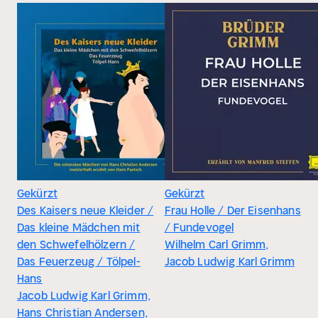
Gekürzt
Gekürzt
Des Kaisers neue Kleider /
Frau Holle / Der Eisenhans
Das kleine Mädchen mit
/ Fundevogel
den Schwefelhölzern /
Wilhelm Carl Grimm,
Das Feuerzeug / Tölpel-
Jacob Ludwig Karl Grimm
Hans
Jacob Ludwig Karl Grimm,
Hans Christian Andersen,