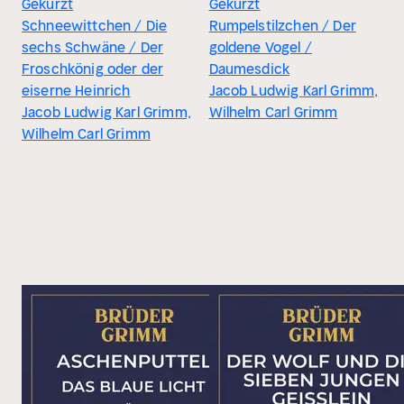
Gekürzt
Gekürzt
Schneewittchen / Die
Rumpelstilzchen / Der
sechs Schwäne / Der
goldene Vogel /
Froschkönig oder der
Daumesdick
eiserne Heinrich
Jacob Ludwig Karl Grimm,
Jacob Ludwig Karl Grimm,
Wilhelm Carl Grimm
Wilhelm Carl Grimm