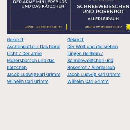
Gekürzt
Gekürzt
Aschenputtel / Das blaue
Der Wolf und die sieben
Licht / Der arme
jungen Geißlein /
Müllersbursch und das
Schneeweißchen und
Kätzchen
Rosenrot / Allerleirauh
Jacob Ludwig Karl Grimm,
Jacob Ludwig Karl Grimm,
Wilhelm Carl Grimm
Wilhelm Carl Grimm