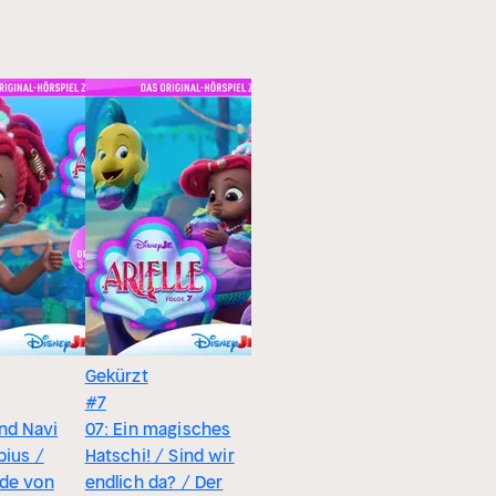
Gekürzt
Gekürzt
#7
#8
und Navi
07: Ein magisches
08: Vater-Tochter-
bius /
Hatschi! / Sind wir
Abenteuertag /
de von
endlich da? / Der
Die Regenbogen-