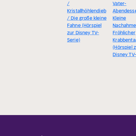
/
Vater-
Kristallhöhlendieb
Abendess
/ Die große kleine
Kleine
Fahne (Hörspiel
Nachahmer
zur Disney TV-
Fröhlicher
Serie)
Krabbenta
(Hörspiel 
Disney TV-