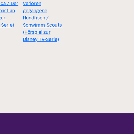
sca / Der
verloren
Seehöhlen / Die
bastian
gegangene
große, prächtige
zur
Hundfisch /
Gartenausstellung
-Serie)
Schwimm-Scouts
/ Der
(Hörspiel zur
Seeschnupfen
Disney TV-Serie)
(Hörspiel zur
Disney TV-Serie)