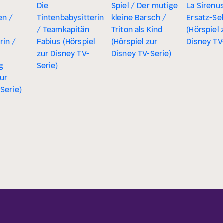
Die
Spiel / Der mutige
La Sirenu
en /
Tintenbabysitterin
kleine Barsch /
Ersatz-Se
/ Teamkapitän
Triton als Kind
(Hörspiel 
in /
Fabius (Hörspiel
(Hörspiel zur
Disney TV
zur Disney TV-
Disney TV-Serie)
g
Serie)
zur
Serie)