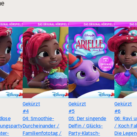
he
Gekürzt
Gekürzt
Gekürzt
#4
#5
#6
dlose
04: Smoothie-
05: Der singende
06: Ravi 
ungsparty
Durcheinander /
Delfin / Glücks-
/ Koch Fa
ter-
Familienfototag /
Party-Klatsch-
Die Legen