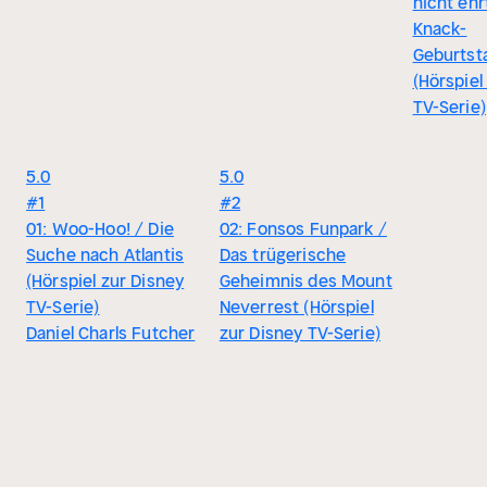
nicht ehrt
Knack-
Geburtst
(Hörspiel
TV-Serie)
5.0
5.0
#1
#2
01: Woo-Hoo! / Die
02: Fonsos Funpark /
Suche nach Atlantis
Das trügerische
(Hörspiel zur Disney
Geheimnis des Mount
TV-Serie)
Neverrest (Hörspiel
Daniel Charls Futcher
zur Disney TV-Serie)