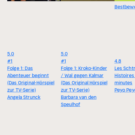
Bestbewe
5.0
5.0
#1
#1
4.8
Folge 1: Das
Folge 1: Kroko-Kinder
Les Scht
Abenteuer beginnt
/ Wal gegen Kalmar
Histoires
(Das Original-Hörspiel
(Das Original Hörspiel
minutes
zur TV-Serie)
zur TV-Serie)
Peyo Pey
Angela Strunck
Barbara van den
Speulhof