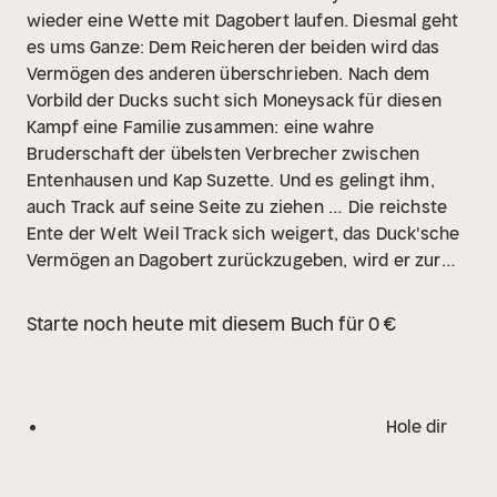
wieder eine Wette mit Dagobert laufen. Diesmal geht
es ums Ganze: Dem Reicheren der beiden wird das
Vermögen des anderen überschrieben. Nach dem
Vorbild der Ducks sucht sich Moneysack für diesen
Kampf eine Familie zusammen: eine wahre
Bruderschaft der übelsten Verbrecher zwischen
Entenhausen und Kap Suzette. Und es gelingt ihm,
auch Track auf seine Seite zu ziehen …
Die reichste
Ente der Welt
Weil Track sich weigert, das Duck'sche
Vermögen an Dagobert zurückzugeben, wird er zur
"Reichsten Ente der Welt". Damit geht auch ein uralter
Fluch auf ihn über: die Verfolgung durch den
Starte noch heute mit diesem Buch für 0 €
grauenhaften Bombie. Dagobert hatte ihn
jahrzehntelang auf einer entlegenen Insel eingesperrt.
Doch durch Tracks Unachtsamkeit gelingt dem
Monster die Flucht. Der Bombie kommt nach
Hole dir
Entenhausen, um Track zu vernichten …
Spieldauer:
58 min
Altersempfehlung: ab 4 Jahre