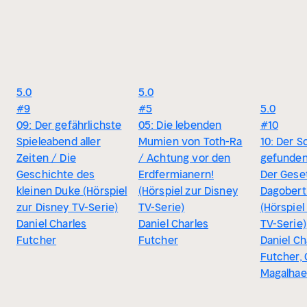
5.0
5.0
#9
#5
5.0
09: Der gefährlichste
05: Die lebenden
#10
Spieleabend aller
Mumien von Toth-Ra
10: Der S
Zeiten / Die
/ Achtung vor den
gefunden
Geschichte des
Erdfermianern!
Der Gese
kleinen Duke (Hörspiel
(Hörspiel zur Disney
Dagobert
zur Disney TV-Serie)
TV-Serie)
(Hörspiel
Daniel Charles
Daniel Charles
TV-Serie)
Futcher
Futcher
Daniel Ch
Futcher, 
Magalhae