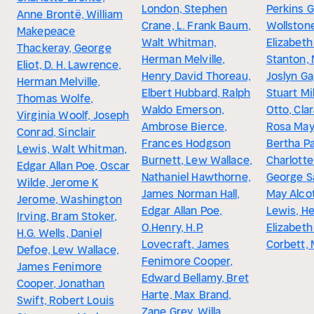
London, Stephen
Perkins G
Anne Brontë, William
Crane, L. Frank Baum,
Wollstone
Makepeace
Walt Whitman,
Elizabeth
Thackeray, George
Herman Melville,
Stanton, 
Eliot, D. H. Lawrence,
Henry David Thoreau,
Joslyn Ga
Herman Melville,
Elbert Hubbard, Ralph
Stuart Mil
Thomas Wolfe,
Waldo Emerson,
Otto, Clar
Virginia Woolf, Joseph
Ambrose Bierce,
Rosa May
Conrad, Sinclair
Frances Hodgson
Bertha P
Lewis, Walt Whitman,
Burnett, Lew Wallace,
Charlotte
Edgar Allan Poe, Oscar
Nathaniel Hawthorne,
George S
Wilde, Jerome K
James Norman Hall,
May Alcot
Jerome, Washington
Edgar Allan Poe,
Lewis, He
Irving, Bram Stoker,
O.Henry, H.P.
Elizabet
H.G. Wells, Daniel
Lovecraft, James
Corbett, 
Defoe, Lew Wallace,
Fenimore Cooper,
James Fenimore
Edward Bellamy, Bret
Cooper, Jonathan
Harte, Max Brand,
Swift, Robert Louis
Zane Grey, Willa