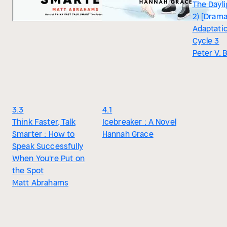
The Dayli
2) [Drama
Adaptati
Cycle 3
Peter V. 
3.3
4.1
Think Faster, Talk
Icebreaker : A Novel
Smarter : How to
Hannah Grace
Speak Successfully
When You're Put on
the Spot
Matt Abrahams