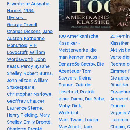
Erweiterte Ausgabe.
Hamlet, 1984,
Ulysses...
George Orwell,
Charles Dickens, Jane
100 Amerikanische
20 Femin
Austen, Katherine
Klassiker -
Klassiker
Mansfield, H.P.
Meisterwerke, die
Aktivisti
Lovecraft, William
man kennen muss :
Verteidi
Wordsworth, John
Der große Gatsby, Die
Rechte de
Keats, Percy Bysshe
Abenteuer Tom
Zimmer fü
Shelley, Robert Burns,
Sawyers, Kleine
Die gelbe
John Milton, William
Frauen, Zeit der
Bibel der
Shakespeare,
Unschuld, Porträt
Erwachen
Christopher Marlowe,
einer Dame, Der Rabe,
Amazonia
Geoffrey Chaucer,
Moby-Dick,
Frauen
Laurence Sterne,
Wolfsblut...
Virginia 
Henry Fielding, Mary
Mark Twain, Louisa
Luxembur
Shelley, Emily Brontë,
May Alcott, Jack
Chopin, C
Charlotte Brontë,