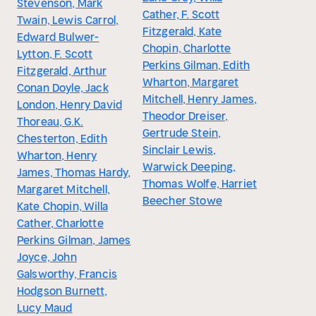
Stevenson, Mark
Cather, F. Scott
Twain, Lewis Carrol,
Fitzgerald, Kate
Edward Bulwer-
Chopin, Charlotte
Lytton, F. Scott
Perkins Gilman, Edith
Fitzgerald, Arthur
Wharton, Margaret
Conan Doyle, Jack
Mitchell, Henry James,
London, Henry David
Theodor Dreiser,
Thoreau, G.K.
Gertrude Stein,
Chesterton, Edith
Sinclair Lewis,
Wharton, Henry
Warwick Deeping,
James, Thomas Hardy,
Thomas Wolfe, Harriet
Margaret Mitchell,
Beecher Stowe
Kate Chopin, Willa
Cather, Charlotte
Perkins Gilman, James
Joyce, John
Galsworthy, Francis
Hodgson Burnett,
Lucy Maud