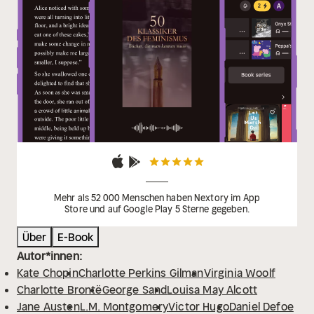
Leskow)
Schwester Carrie (Theodore
Dreiser)
Verzauberter April (Elizabeth von Arnim)
Die
Vagabundin (Colette)
Memoiren der
Aktivistinnen:
Meine eigene Geschichte (Emmeline
Pankhurst)
Geschichte meines Lebens (George
Sand)
Aus dem Leben einer Frau (Louise
Aston)
Memoiren der Friedensaktivistin (Bertha von
Suttner)
Schicksale einer Seele (Hedwig
Dohm)
Grundlegende Schriften:
Verteidigung der
Rechte der Frau (Mary Wollstonecraft)
Die gelbe
Tapete (Charlotte Perkins Gilman)
Ein Zimmer für sich
allein (Virginia Woolf)
Die Bibel der Frau (Elizabeth
Mehr als 52 000 Menschen haben Nextory im App
Store und auf Google Play 5 Sterne gegeben.
Cady Stanton)
Frau, Kirche und Staat (Matilda Joslyn
Gage)
Die Hörigkeit der Frau (John Stuart Mill)
Über
E-Book
Autor*innen:
Kate Chopin
Charlotte Perkins Gilman
Virginia Woolf
Charlotte Brontë
George Sand
Louisa May Alcott
Jane Austen
L.M. Montgomery
Victor Hugo
Daniel Defoe