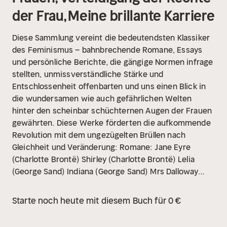
der Frau, Meine brillante Karriere
Diese Sammlung vereint die bedeutendsten Klassiker
des Feminismus – bahnbrechende Romane, Essays
und persönliche Berichte, die gängige Normen infrage
stellten, unmissverständliche Stärke und
Entschlossenheit offenbarten und uns einen Blick in
die wundersamen wie auch gefährlichen Welten
hinter den scheinbar schüchternen Augen der Frauen
gewährten. Diese Werke förderten die aufkommende
Revolution mit dem ungezügelten Brüllen nach
Gleichheit und Veränderung:
Romane:
Jane Eyre
(Charlotte Brontë)
Shirley (Charlotte Brontë)
Lelia
(George Sand)
Indiana (George Sand)
Mrs Dalloway
(Virginia Woolf)
Orlando (Virginia Woolf)
Tess von den
d'Urbervilles (Thomas Hardy)
Ann Vickers (Sinclair
Starte noch heute mit diesem Buch für 0 €
Lewis)
Christa Ruland (Hedwig Dohm)
Herland
(Charlotte Perkins Gilman)
Neue Amazonia (Elizabeth