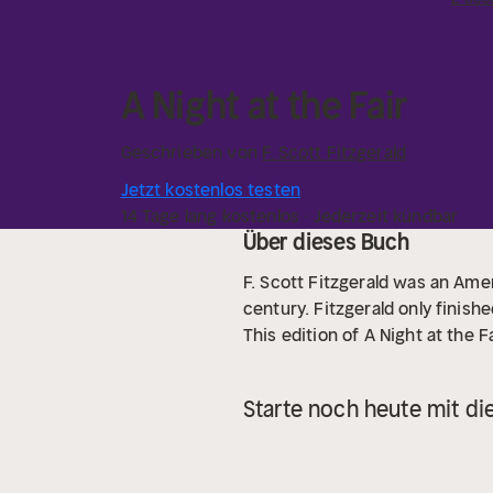
A Night at the Fair
Geschrieben von
F. Scott Fitzgerald
Jetzt kostenlos testen
14 Tage lang kostenlos · Jederzeit kündbar
Über dieses Buch
F. Scott Fitzgerald was an Amer
century. Fitzgerald only finish
This edition of A Night at the F
Starte noch heute mit di