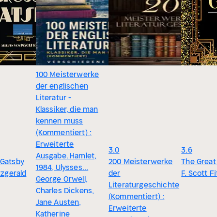
100 Meisterwerke
der englischen
Literatur -
Klassiker, die man
kennen muss
(Kommentiert) :
Erweiterte
3.0
3.6
Ausgabe. Hamlet,
 Gatsby
200 Meisterwerke
The Great
1984, Ulysses...
tzgerald
der
F. Scott F
George Orwell,
Literaturgeschichte
Charles Dickens,
(Kommentiert) :
Jane Austen,
Erweiterte
Katherine