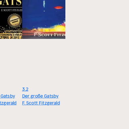
100
Zärtlich i
Amerikanische
Nacht
Klassiker -
F. Scott F
Meisterwerke, die
man kennen muss
: Der große
Gatsby, Die
3.2
Abenteuer Tom
 Gatsby
Der große Gatsby
Sawyers, Kleine
itzgerald
F. Scott Fitzgerald
Frauen, Zeit der
Unschuld, Porträt
einer Dame, Der
Rabe, Moby-Dick,