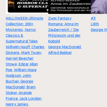
HALLOWEEN Ultimate
Zwei Fantasy
#3
Collection: 200+
Romane: Anna im
Lilith
Mysteries, Horror
Zauberreich / Die
George M
Classics &
Prinzessin und der
Supernatural Tales
Kobold
Wilhelm Hauff, Charles
George MacDonald,
Dickens, Mark Twain,
Alfred Bekker
Harriet Beecher
Stowe, Edgar Allan
Poe, William Hope
Hodgson, John
Buchan, George
MacDonald, Bram
Stoker, Anatole
France, Jack London,
Henry James,