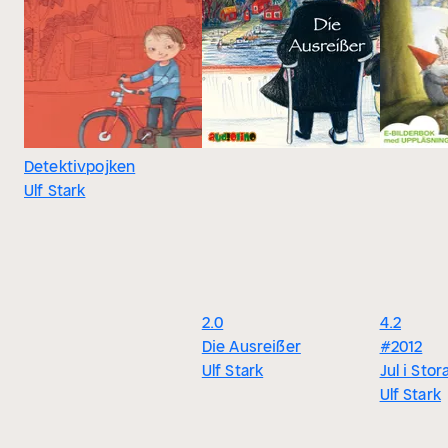
Detektivpojken
Ulf Stark
2.0
4.2
Die Ausreißer
#2012
Ulf Stark
Jul i Sto
Ulf Stark