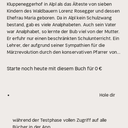
Kluppeneggerhof in Alpl als das Älteste von sieben
Kindern des Waldbauern Lorenz Rosegger und dessen
Ehefrau Maria geboren. Da in Alpl kein Schulzwang
bestand, gab es viele Analphabeten. Auch sein Vater
war Analphabet, so lernte der Bub viel von der Mutter.
Er erfuhr nur einen beschränkten Schulunterricht. Ein
Lehrer, der aufgrund seiner Sympathien für die
Märzrevolution durch den konservativen Pfarrer von
der Schule verwiesen worden war, wurde von den
armen Bauern aufgenommen und unterrichtete einige
Starte noch heute mit diesem Buch für 0 €
Bauernkinder, darunter auch Peter Rosegger.
Hole dir
während der Testphase vollen Zugriff auf alle
Bücher in der App