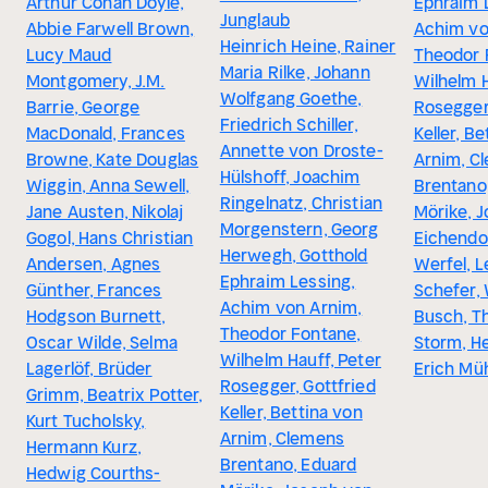
Arthur Conan Doyle,
Ephraim 
Junglaub
Abbie Farwell Brown,
Achim vo
Heinrich Heine, Rainer
Lucy Maud
Theodor 
Maria Rilke, Johann
Montgomery, J.M.
Wilhelm H
Wolfgang Goethe,
Barrie, George
Rosegger,
Friedrich Schiller,
MacDonald, Frances
Keller, B
Annette von Droste-
Browne, Kate Douglas
Arnim, C
Hülshoff, Joachim
Wiggin, Anna Sewell,
Brentano
Ringelnatz, Christian
Jane Austen, Nikolaj
Mörike, 
Morgenstern, Georg
Gogol, Hans Christian
Eichendor
Herwegh, Gotthold
Andersen, Agnes
Werfel, L
Ephraim Lessing,
Günther, Frances
Schefer,
Achim von Arnim,
Hodgson Burnett,
Busch, T
Theodor Fontane,
Oscar Wilde, Selma
Storm, H
Wilhelm Hauff, Peter
Lagerlöf, Brüder
Erich M
Rosegger, Gottfried
Grimm, Beatrix Potter,
Keller, Bettina von
Kurt Tucholsky,
Arnim, Clemens
Hermann Kurz,
Brentano, Eduard
Hedwig Courths-