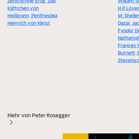
zerbrochne Krug, Das
William 
Käthchen von
H.P. Love
Heilbronn, Penthesilea
W. Shell
Heinrich von Kleist
Dazai, Ja
Fyodor D
Nathanie
Frances 
Burnett, 
Stevens
Mehr von Peter Rosegger