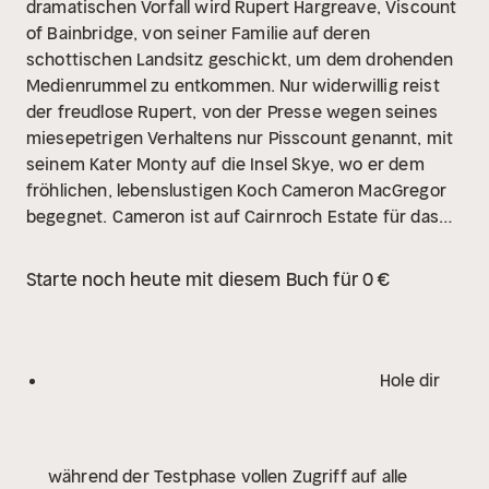
dramatischen Vorfall wird Rupert Hargreave, Viscount
of Bainbridge, von seiner Familie auf deren
schottischen Landsitz geschickt, um dem drohenden
Medienrummel zu entkommen. Nur widerwillig reist
der freudlose Rupert, von der Presse wegen seines
miesepetrigen Verhaltens nur Pisscount genannt, mit
seinem Kater Monty auf die Insel Skye, wo er dem
fröhlichen, lebenslustigen Koch Cameron MacGregor
begegnet.
Cameron ist auf Cairnroch Estate für das
leibliche Wohl zuständig. Diese Aufgabe nimmt er sich
ganz besonders zu Herzen, als er dem Viscount mit
Starte noch heute mit diesem Buch für 0 €
den müden Augen begegnet. Gemeinsam mit seinen
schrulligen Freunden aus dem Pub schafft er es,
etwas Sinn und Freude in das Leben seines
Dienstherrn zurückzubringen und ihm dabei zu helfen,
Hole dir
besser mit seinen Problemen
zurechtzukommen.
Doch die Gefühle, die Rupert und
Cameron füreinander entwickeln, bringen neue
während der Testphase vollen Zugriff auf alle
Schwierigkeiten. Denn die Gesellschaft, aus der