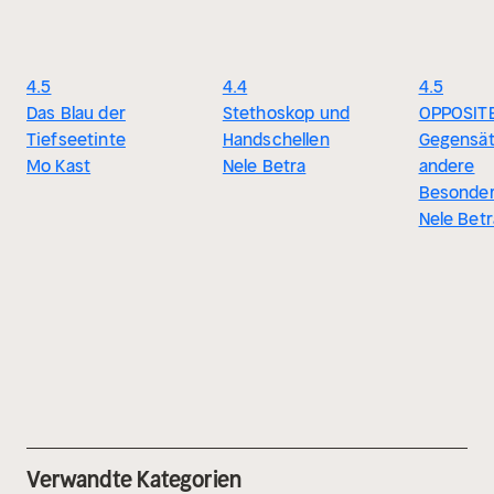
4.5
4.4
4.5
Das Blau der
Stethoskop und
OPPOSITE
Tiefseetinte
Handschellen
Gegensät
Mo Kast
Nele Betra
andere
Besonder
Nele Betr
Verwandte Kategorien