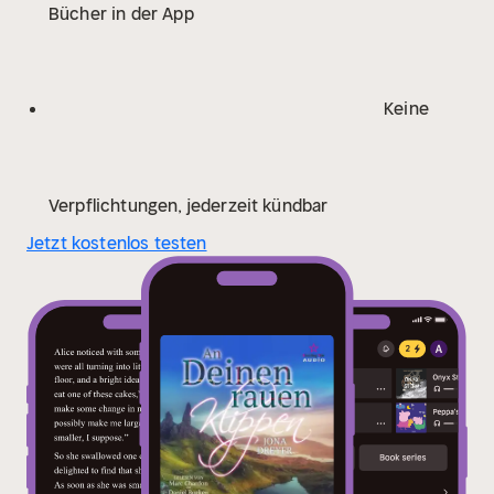
Bücher in der App
Rupert kommt, würde eine Beziehung wie ihre
niemals akzeptieren ...
Eine Geschichte mit viel
Tiefgang und einer guten Prise Humor im
wunderschönen Setting der schottischen Insel Skye.
Keine
Verpflichtungen, jederzeit kündbar
Jetzt kostenlos testen