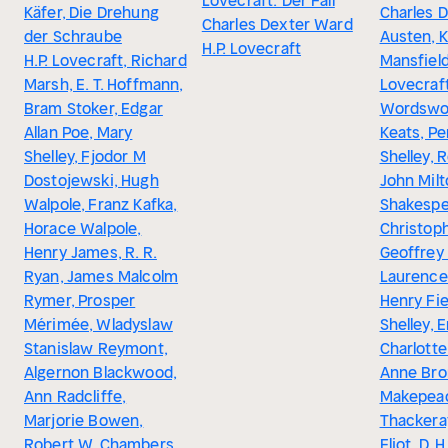
Lovecraft: Der Fall
Käfer, Die Drehung
Charles D
Charles Dexter Ward
der Schraube
Austen, 
H.P. Lovecraft
H.P. Lovecraft, Richard
Mansfield,
Marsh, E. T. Hoffmann,
Lovecraft
Bram Stoker, Edgar
Wordswor
Allan Poe, Mary
Keats, P
Shelley, Fjodor M
Shelley, 
Dostojewski, Hugh
John Milt
Walpole, Franz Kafka,
Shakespe
Horace Walpole,
Christop
Henry James, R. R.
Geoffrey
Ryan, James Malcolm
Laurence
Rymer, Prosper
Henry Fie
Mérimée, Wladyslaw
Shelley, 
Stanislaw Reymont,
Charlotte
Algernon Blackwood,
Anne Bron
Ann Radcliffe,
Makepea
Marjorie Bowen,
Thackera
Robert W. Chambers,
Eliot, D. 