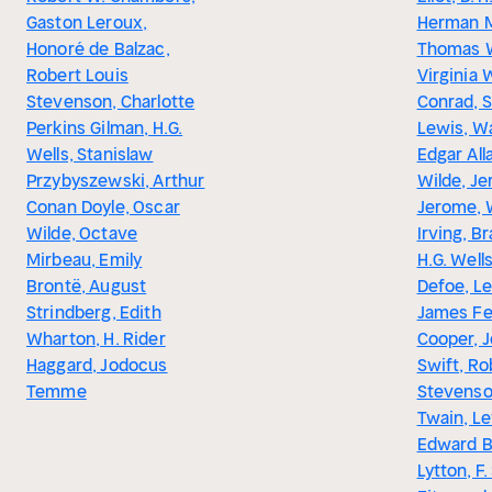
Gaston Leroux,
Herman Me
Honoré de Balzac,
Thomas W
Robert Louis
Virginia 
Stevenson, Charlotte
Conrad, S
Perkins Gilman, H.G.
Lewis, W
Wells, Stanislaw
Edgar All
Przybyszewski, Arthur
Wilde, J
Conan Doyle, Oscar
Jerome, 
Wilde, Octave
Irving, B
Mirbeau, Emily
H.G. Wells
Brontë, August
Defoe, L
Strindberg, Edith
James F
Wharton, H. Rider
Cooper, 
Haggard, Jodocus
Swift, Ro
Temme
Stevenso
Twain, Le
Edward B
Lytton, F.