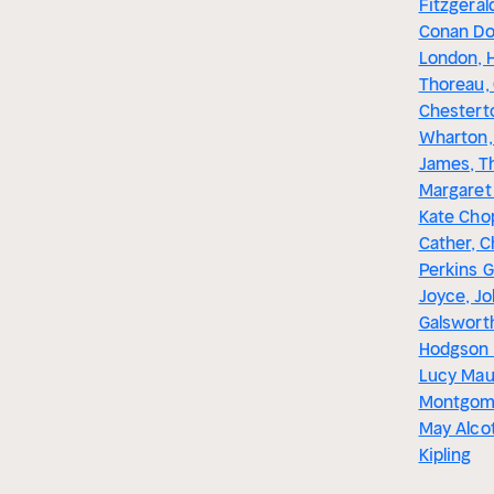
Fitzgeral
Conan Do
London, 
Thoreau, 
Chesterto
Wharton,
James, T
Margaret 
Kate Chop
Cather, C
Perkins 
Joyce, J
Galsworth
Hodgson 
Lucy Ma
Montgome
May Alco
Kipling