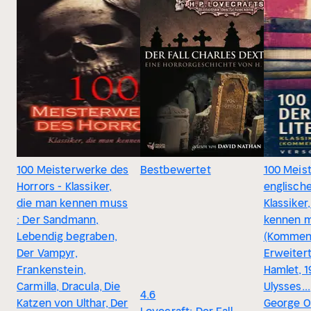
100 Meisterwerke des
Bestbewertet
100 Meis
Horrors - Klassiker,
englische
die man kennen muss
Klassiker
: Der Sandmann,
kennen 
Lebendig begraben,
(Komment
Der Vampyr,
Erweiter
Frankenstein,
Hamlet, 1
Carmilla, Dracula, Die
Ulysses...
4.6
Katzen von Ulthar, Der
George O