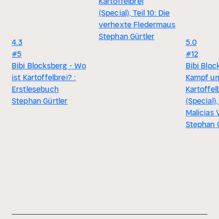
Kartoffelbrei
(Special), Teil 10: Die
verhexte Fledermaus
Stephan Gürtler
4.3
5.0
#5
#12
Bibi Blocksberg - Wo
Bibi Bloc
ist Kartoffelbrei? :
Kampf u
Erstlesebuch
Kartoffel
Stephan Gürtler
(Special), 
Malicias 
Stephan 