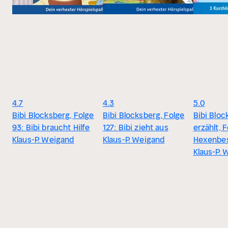
4.7
4.3
5.0
Bibi Blocksberg, Folge
Bibi Blocksberg, Folge
Bibi Bloc
93: Bibi braucht Hilfe
127: Bibi zieht aus
erzählt, F
Klaus-P. Weigand
Klaus-P. Weigand
Hexenbe
Klaus-P. 