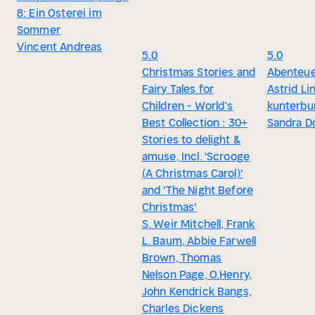
8: Ein Osterei im
Sommer
Vincent Andreas
5.0
5.0
Christmas Stories and
Abenteue
Fairy Tales for
Astrid Li
Children - World’s
kunterbu
Best Collection : 30+
Sandra D
Stories to delight &
amuse, Incl. 'Scrooge
(A Christmas Carol)'
and 'The Night Before
Christmas'
S. Weir Mitchell, Frank
L. Baum, Abbie Farwell
Brown, Thomas
Nelson Page, O.Henry,
John Kendrick Bangs,
Charles Dickens