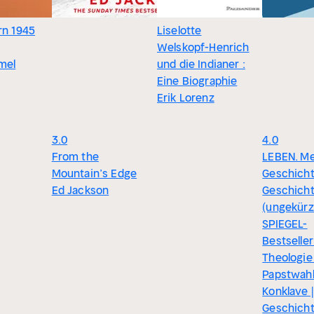
rn 1945
Liselotte
Welskopf-Henrich
mel
und die Indianer :
Eine Biographie
Erik Lorenz
3.0
4.0
From the
LEBEN. M
Mountain’s Edge
Geschicht
Ed Jackson
Geschich
(ungekürzt
SPIEGEL-
Bestseller
Theologie 
Papstwahl
Konklave |
Geschicht