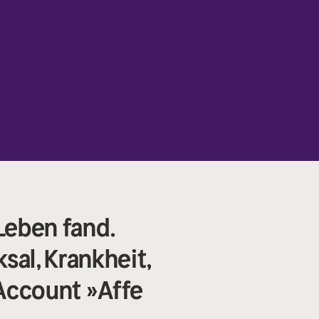
 Leben fand.
sal, Krankheit,
Account »Affe