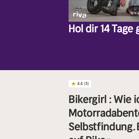
Hol dir 14 Tage
4.4
(5)
Bikergirl : Wie 
Motorradabenteu
Selbstfindung.