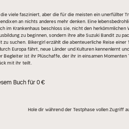
 die viele fasziniert, aber die für die meisten ein unerfüllter T
Bendixen an nichts anderes mehr denken. Eine lebensbedrohli
Noch im Krankenhaus beschloss sie, nicht den herkömmliche
usbildung zu beginnen, sondern ihre alte Suzuki Bandit zu pa
it zu suchen.
Bikergirl erzählt die abenteuerliche Reise einer 
urch Europa fährt, neue Länder und Kulturen kennenlernt und
er Begleiter ist ihr Plüschaffe, der ihr in einsamen Momenten
k mit ihr teilt.
esem Buch für 0 €
Hole dir während der Testphase vollen Zugriff au