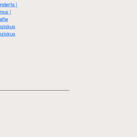
nderts |
mus |
afie
nziskus
nziskus