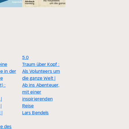
Joseph Ratzinger
– Benedikt XVI
Hansjürgen
Verweyen
5.0
5.0
eine
Traum über Kopf :
Der blau
e in der
Als Volunteers um
- Stories
te
die ganze Welt |
unterweg
) :
Ab ins Abenteuer,
(Ungekür
mit einer
Autorenl
 |
inspirierenden
Dennis G
|
Reise
 |
Lars Bendels
e des