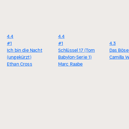
4.4
4.4
#1
#1
4.3
Ich bin die Nacht
Schlüssel 17 (Tom
Das Böse 
(ungekürzt)
Babylon-Serie 1)
Camilla 
Ethan Cross
Marc Raabe