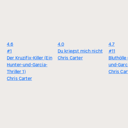
4.6
4.0
4.7
#1
Du kriegst mich nicht
#11
Der Kruzifix-Killer (Ein
Chris Carter
Bluthölle
Hunter-und-Garcia-
und-Garcia
Thriller 1)
Chris Car
Chris Carter