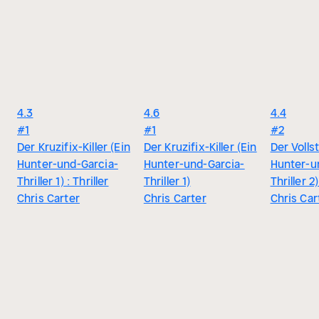
4.3
4.6
4.4
#1
#1
#2
Der Kruzifix-Killer (Ein
Der Kruzifix-Killer (Ein
Der Volls
Hunter-und-Garcia-
Hunter-und-Garcia-
Hunter-u
Thriller 1) : Thriller
Thriller 1)
Thriller 2)
Chris Carter
Chris Carter
Chris Car