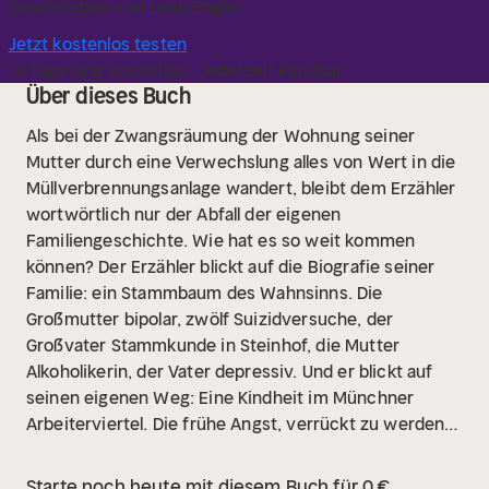
Geschrieben von
Leon Engler
Jetzt kostenlos testen
14 Tage lang kostenlos · Jederzeit kündbar
Über dieses Buch
Als bei der Zwangsräumung der Wohnung seiner
Mutter durch eine Verwechslung alles von Wert in die
Müllverbrennungsanlage wandert, bleibt dem Erzähler
wortwörtlich nur der Abfall der eigenen
Familiengeschichte. Wie hat es so weit kommen
können? Der Erzähler blickt auf die Biografie seiner
Familie: ein Stammbaum des Wahnsinns. Die
Großmutter bipolar, zwölf Suizidversuche, der
Großvater Stammkunde in Steinhof, die Mutter
Alkoholikerin, der Vater depressiv. Und er blickt auf
seinen eigenen Weg: Eine Kindheit im Münchner
Arbeiterviertel. Die frühe Angst, verrückt zu werden.
Die Flucht vor der Familie ins entfernte New York.
Jahre in Wien mit Freud im Kaffeehaus. Und wie er
Starte noch heute mit diesem Buch für 0 €