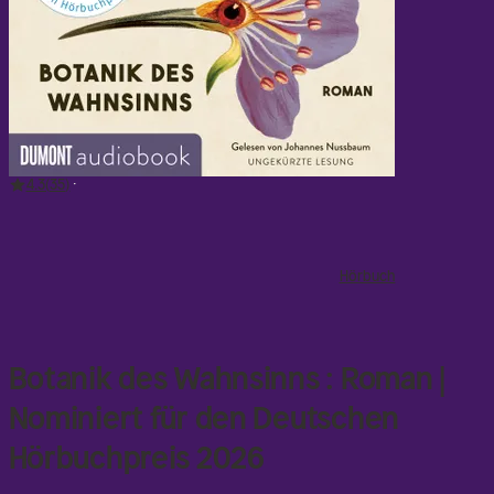
Ein Lehrstück in Empathie? Leon Englers Debüt ist all
das und mehr, ein zärtlicher Befreiungsschlag, die
Geschichte einer Versöhnung.
Lieblingsbuch des
Schweizer Buchhandels 2026.
Nominiert für den ZDF-
aspekte-Literaturpreis 2025.
»Ein fantastisches Buch
– abgrundtief und doch tröstend. Hab's
verschlungen.« DORIS DÖRRIE
»Unwiderstehlich.
4.3
35
Leichtfüßig und ernst, zärtlich und brutal, ironisch und
ehrlich.« SIRI HUSTVEDT
Hörbuch
Botanik des Wahnsinns : Roman |
Nominiert für den Deutschen
Hörbuchpreis 2026