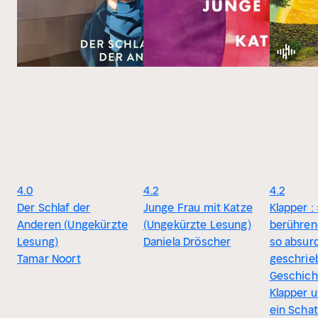
4.0
4.2
4.2
Der Schlaf der
Junge Frau mit Katze
Klapper :
Anderen (Ungekürzte
(Ungekürzte Lesung)
berührend
Lesung)
Daniela Dröscher
so absurd
Tamar Noort
geschrie
Geschich
Klapper u
ein Schat