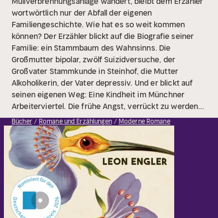
Müllverbrennungsanlage wandert, bleibt dem Erzähler
wortwörtlich nur der Abfall der eigenen
Familiengeschichte. Wie hat es so weit kommen
können? Der Erzähler blickt auf die Biografie seiner
Familie: ein Stammbaum des Wahnsinns. Die
Großmutter bipolar, zwölf Suizidversuche, der
Großvater Stammkunde in Steinhof, die Mutter
Alkoholikerin, der Vater depressiv. Und er blickt auf
seinen eigenen Weg: Eine Kindheit im Münchner
Arbeiterviertel. Die frühe Angst, verrückt zu werden.
Die Flucht vor der Familie ins entfernte New York.
Bücher
Romane und Erzählungen
Moderne Romane
Jahre in Wien mit Freud im Kaffeehaus. Und wie er
schließlich doch in der Anstalt landet – als Psychologe.
Bei der Arbeit mit den Patienten lernt er, dass ein
Mensch immer mehr ist als seine Krankheit, dass
Zuhören wichtiger ist als Diagnostizieren. Vor allem
aber muss er sich bald die Frage stellen, was das sein
soll: ein normaler Mensch.
Eine aus dem Ruder
gelaufene Familienanamnese? Ein Schelmenroman?