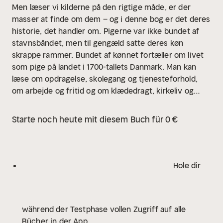
Men læser vi kilderne på den rigtige måde, er der
masser at finde om dem – og i denne bog er det deres
historie, det handler om.
Pigerne var ikke bundet af
stavnsbåndet, men til gengæld satte deres køn
skrappe rammer. Bundet af kønnet fortæller om livet
som pige på landet i 1700-tallets Danmark. Man kan
læse om opdragelse, skolegang og tjenesteforhold,
om arbejde og fritid og om klædedragt, kirkeliv og
sexliv – også når det „gik galt“.
I bogen kommer vi
hele landet rundt, og vi møder både malkepiger,
Starte noch heute mit diesem Buch für 0 €
mejersker, fiskerpiger, ammer og mange flere.
Bogen
indgår i serien Kvinder i historien, som sætter fokus
på kvinder og køn i danmarkshistorien.
Hole dir
während der Testphase vollen Zugriff auf alle
Bücher in der App