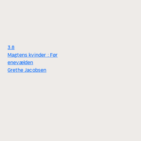
3.8
Magtens kvinder : Før
enevælden
Grethe Jacobsen