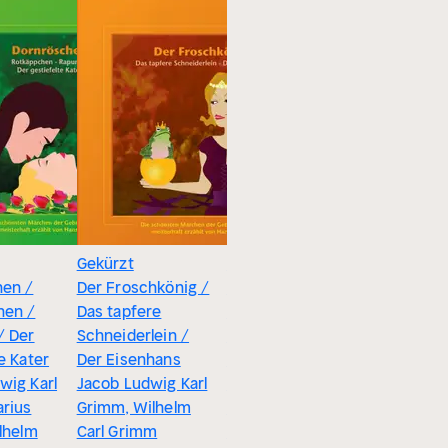
Gekürzt
Gekürzt
Gekürzt
hen /
Der Froschkönig /
Die Bremer
Des Kaise
hen /
Das tapfere
Stadtmusikanten
Kleider /
/ Der
Schneiderlein /
/ Frau Holle /
kleine M
e Kater
Der Eisenhans
König Drosselbart
mit den
wig Karl
Jacob Ludwig Karl
/ Hänsel und
Schwefel
rius
Grimm, Wilhelm
Gretel
Das Feue
ilhelm
Carl Grimm
Jacob Ludwig Karl
Tölpel-Ha