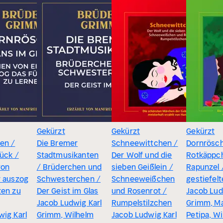
Gekürzt
Gekürzt
Gekürzt
en /
Die Bremer
Schneewittchen /
Dornrösc
ück /
Stadtmusikanten
Der Wolf und die
Rotkäppc
von
/ Brüderchen und
sieben Geißlein /
Rapunzel 
r auszog
Schwesterchen /
Schneeweißchen
gestiefelt
ten zu
Der Geist im Glas
und Rosenrot /
Jacob Lud
Jacob Ludwig Karl
Rumpelstilzchen
Grimm, Ma
wig Karl
Grimm, Wilhelm
Jacob Ludwig Karl
Petipa, W