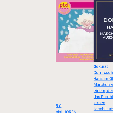
Gekürzt
Dornrösch
Hans im Gl
Märchen 
einem, de
das Fürch
lernen
5.0
Jacob Lud
pixi HÖREN -