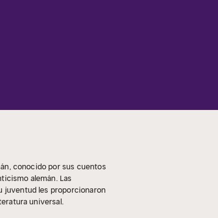
emán, conocido por sus cuentos
nticismo alemán. Las
u juventud les proporcionaron
teratura universal.