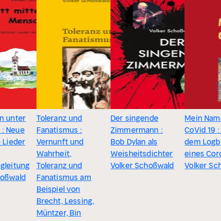
n unter
Toleranz und
Der singende
Mein Name
: Neue
Fanatismus :
Zimmermann :
CoVid 19 :
e Lieder
Vernunft und
Bob Dylan als
dem Logb
Wahrheit,
Weisheitsdichter
eines Cor
gleitung
Toleranz und
Volker Schoßwald
Volker Sc
hoßwald
Fanatismus am
Beispiel von
Brecht, Lessing,
Müntzer, Bin