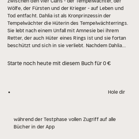
zwischen den vier Clans - der Tempelwächter, der
Wölfe, der Fürsten und der Krieger - auf Leben
und
Tod entfacht. Dahlia ist als Kronprinzessin der
Tempelwächter die Hüterin des Tempelwächterrings.
Sie lebt nach einem Unfall mit Amnesie bei ihrem
Retter, der auch Hüter
eines Rings ist und sie fortan
beschützt und sich in sie verliebt. Nachdem Dahlia
ihre Erinnerungen zurückgewinnt, befindet sie sich in
einem Labyrinth der Gefühle. Welche Liebe
zum
Starte noch heute mit diesem Buch für 0 €
Scheitern verurteilt ist und welche eine Zukunft hat,
das entscheidet das Schicksal. Doch das Schicksal ist
ein oftmals tödlicher Geselle.
Hole dir
während der Testphase vollen Zugriff auf alle
Bücher in der App