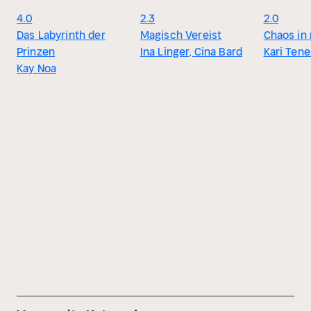
4.0
2.3
2.0
Das Labyrinth der
Magisch Vereist
Chaos in
Prinzen
Ina Linger, Cina Bard
Kari Tene
Kay Noa